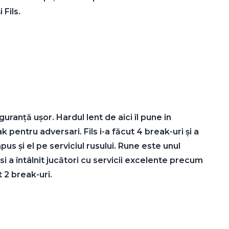
 Fils.
guranță ușor. Hardul lent de aici îl pune in
 pentru adversari. Fils i-a făcut 4 break-uri și a
us și el pe serviciul rusului. Rune este unul
si a întâlnit jucători cu servicii excelente precum
 2 break-uri.