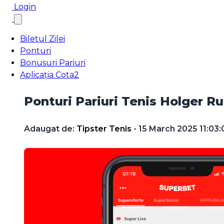
Login
Biletul Zilei
Ponturi
Bonusuri Pariuri
Aplicația Cota2
Ponturi Pariuri Tenis Holger R
Adaugat de:
Tipster Tenis
- 15 March 2025 11:03: