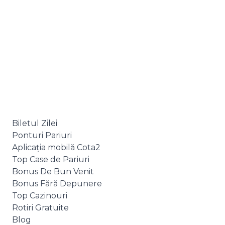
Biletul Zilei
Ponturi Pariuri
Aplicația mobilă Cota2
Top Case de Pariuri
Bonus De Bun Venit
Bonus Fără Depunere
Top Cazinouri
Rotiri Gratuite
Blog