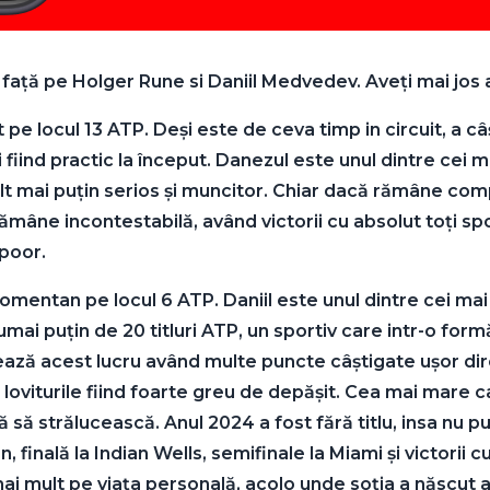
în față pe Holger Rune si Daniil Medvedev. Aveți mai jos
 locul 13 ATP. Deși este de ceva timp in circuit, a câșt
 fiind practic la început. Danezul este unul dintre cei mai
lt mai puțin serios și muncitor. Chiar dacă rămâne competi
mâne incontestabilă, având victorii cu absolut toți sporti
spoor.
entan pe locul 6 ATP. Daniil este unul dintre cei mai bu
umai puțin de 20 titluri ATP, un sportiv care intr-o form
ză acest lucru având multe puncte câștigate ușor direct 
loviturile fiind foarte greu de depășit. Cea mai mare cal
ră să strălucească. Anul 2024 a fost fără titlu, insa nu
 finală la Indian Wells, semifinale la Miami și victorii c
i mult pe viața personală, acolo unde soția a născut al 