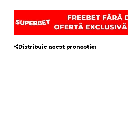
Distribuie acest pronostic: