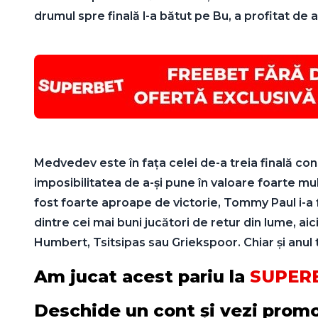
drumul spre finală l-a bătut pe Bu, a profitat de 
Medvedev este în fața celei de-a treia finală conse
imposibilitatea de a-și pune în valoare foarte mult
fost foarte aproape de victorie, Tommy Paul i-a fă
dintre cei mai buni jucători de retur din lume, aic
Humbert, Tsitsipas sau Griekspoor. Chiar și anul t
Am jucat acest pariu la
SUPER
Deschide un cont și vezi promoț