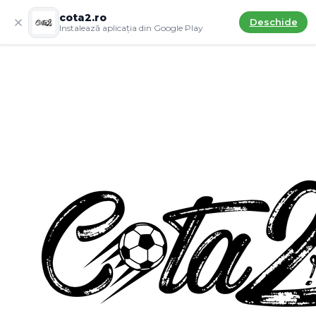
cota2.ro
Deschide
Instalează aplicația din Google Play