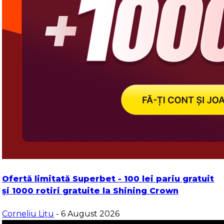
Ofertă limitată Superbet - 100 lei pariu gratuit
și 1000 rotiri gratuite la Shining Crown
Corneliu Lițu
- 6 August 2026