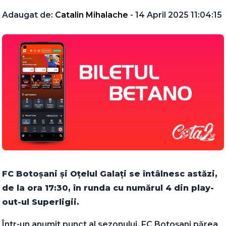
Adaugat de:
Catalin Mihalache
- 14 April 2025 11:04:15
FC Botoșani și Oțelul Galați se întâlnesc astăzi,
de la ora 17:30, în runda cu numărul 4 din play-
out-ul Superligii.
Într-un anumit punct al sezonului, FC Botoșani părea