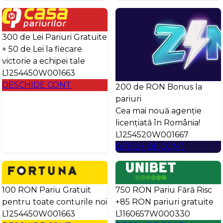
300 de Lei Pariuri Gratuite
+ 50 de Lei la fiecare
victorie a echipei tale
L1254450W001663
DESCHIDE CONT
200 de RON Bonus la
pariuri
Cea mai nouă agenție
licențiată în România!
L1254520W001667
DESCHIDE CONT
100 RON Pariu Gratuit
750 RON Pariu Fără Risc
pentru toate conturile noi
+85 RON pariuri gratuite
L1254450W001663
L1160657W000330