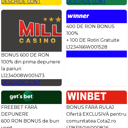
DESCHIDE CONT
DESCHIDE CONT
400 DE RON BONUS
100%
+ 100 DE Rotiri Gratuite
L1234166W001528
ÎNREGISTREAZĂ-TE
BONUS 600 DE RON
100% din prima depunere
la pariuri
L1234008W001473
DESCHIDE CONT
FREEBET FĂRĂ
BONUS FĂRĂ RULAJ
DEPUNERE
Ofertă EXCLUSIVĂ pentru
600 RON BONUS de bun
comunitatea Cota2.ro
venit
L1183150W000826