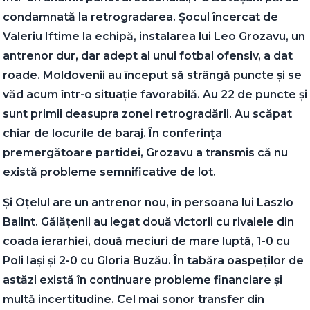
condamnată la retrogradarea. Șocul încercat de
Valeriu Iftime la echipă, instalarea lui Leo Grozavu, un
antrenor dur, dar adept al unui fotbal ofensiv, a dat
roade. Moldovenii au început să strângă puncte și se
văd acum într-o situație favorabilă. Au 22 de puncte și
sunt primii deasupra zonei retrogradării. Au scăpat
chiar de locurile de baraj. În conferința
premergătoare partidei, Grozavu a transmis că nu
există probleme semnificative de lot.
Și Oțelul are un antrenor nou, în persoana lui Laszlo
Balint. Gălățenii au legat două victorii cu rivalele din
coada ierarhiei, două meciuri de mare luptă, 1-0 cu
Poli Iași și 2-0 cu Gloria Buzău. În tabăra oaspeților de
astăzi există în continuare probleme financiare și
multă incertitudine. Cel mai sonor transfer din