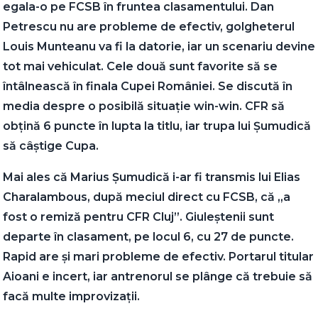
egala-o pe FCSB în fruntea clasamentului. Dan
Petrescu nu are probleme de efectiv, golgheterul
Louis Munteanu va fi la datorie, iar un scenariu devine
tot mai vehiculat. Cele două sunt favorite să se
întâlnească în finala Cupei României. Se discută în
media despre o posibilă situație win-win. CFR să
obțină 6 puncte în lupta la titlu, iar trupa lui Șumudică
să câștige Cupa.
Mai ales că Marius Șumudică i-ar fi transmis lui Elias
Charalambous, după meciul direct cu FCSB, că „a
fost o remiză pentru CFR Cluj”. Giuleștenii sunt
departe în clasament, pe locul 6, cu 27 de puncte.
Rapid are și mari probleme de efectiv. Portarul titular
Aioani e incert, iar antrenorul se plânge că trebuie să
facă multe improvizații.