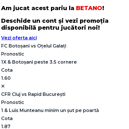
Am jucat acest pariu la
BETANO
!
Deschide un cont și vezi promoția
disponibilă pentru jucători noi!
Vezi oferta aici
FC Botoșani
vs
Oțelul Galați
Pronostic
1X & Botoșani peste 3.5 cornere
Cota
1.60
CFR Cluj
vs
Rapid București
Pronostic
1 & Luis Munteanu minim un șut pe poartă
Cota
1.87