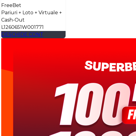
FreeBet
Pariuri + Loto + Virtuale +
Cash-Out
L1260651W001771
DESCHIDE CONT