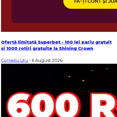
Ofertă limitată Superbet - 100 lei pariu gratuit
și 1000 rotiri gratuite la Shining Crown
Corneliu Lițu
- 6 August 2026