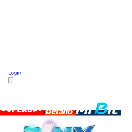
Biletul Zilei
Ponturi Pariuri
Aplicația mobilă Cota2
Top Case de Pariuri
Bonus De Bun Venit
Bonus Fără Depunere
Top Cazinouri
Rotiri Gratuite
Blog
Login
2
2
1