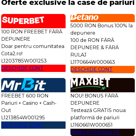
Oferte exclusive la case de pariuri
5000 RON Bonus 100% la
100 RON FREEBET FĂRĂ
depunere
DEPUNERE
100 de RON FĂRĂ
Doar pentru comunitatea
DEPUNERE & FĂRĂ
Cota2.ro!
RULAJ
L1203785W001253
L1170664W000663
DESCHIDE CONT
DESCHIDE CONT
FREEBET 600 RON
NOU! BONUS FĂRĂ
Pariuri + Casino + Cash-
DEPUNERE
Out
Testează GRATIS noua
L1213854W001295
platformă de pariuri
DESCHIDE CONT
L1160661W000651
ÎNREGISTREAZĂ-TE