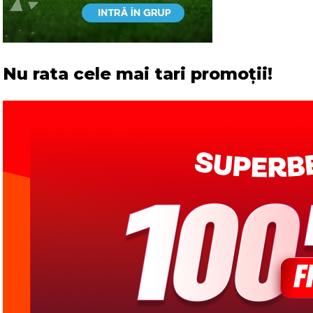
Nu rata cele mai tari promoții!