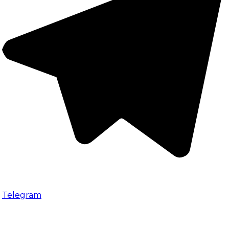
Telegram