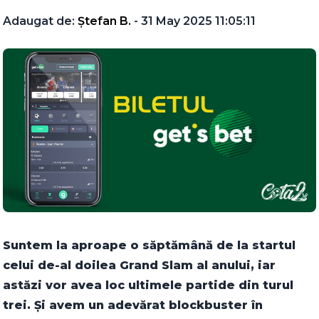
Adaugat de:
Ștefan B.
- 31 May 2025 11:05:11
Suntem la aproape o săptămână de la startul
celui de-al doilea Grand Slam al anului, iar
astăzi vor avea loc ultimele partide din turul
trei. Și avem un adevărat blockbuster în