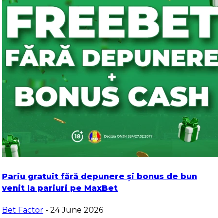
Pariu gratuit fără depunere și bonus de bun
venit la pariuri pe MaxBet
Bet Factor
- 24 June 2026