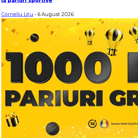
la pariuri sportive
Corneliu Lițu
- 6 August 2026