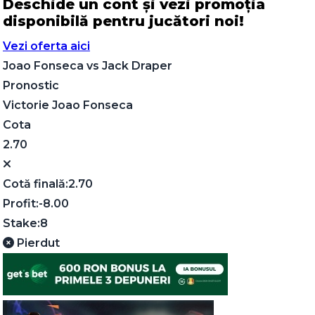
Deschide un cont și vezi promoția
disponibilă pentru jucători noi!
Vezi oferta aici
Joao Fonseca
vs
Jack Draper
Pronostic
Victorie Joao Fonseca
Cota
2.70
Cotă finală:
2.70
Profit:
-8.00
Stake:
8
Pierdut