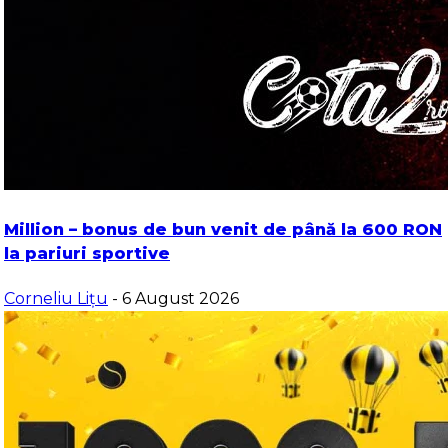
Million – bonus de bun venit de până la 600 RON
la pariuri sportive
Corneliu Lițu
- 6 August 2026