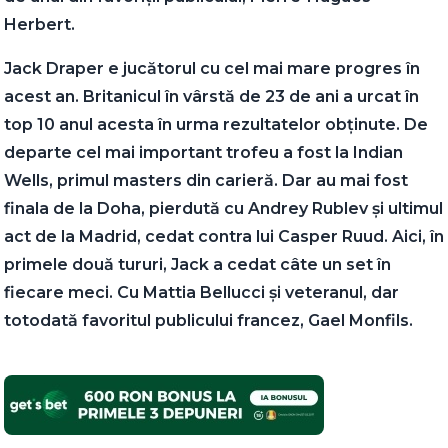
Herbert.
Jack Draper e jucătorul cu cel mai mare progres în
acest an. Britanicul în vârstă de 23 de ani a urcat în
top 10 anul acesta în urma rezultatelor obținute. De
departe cel mai important trofeu a fost la Indian
Wells, primul masters din carieră. Dar au mai fost
finala de la Doha, pierdută cu Andrey Rublev și ultimul
act de la Madrid, cedat contra lui Casper Ruud. Aici, în
primele două tururi, Jack a cedat câte un set în
fiecare meci. Cu Mattia Bellucci și veteranul, dar
totodată favoritul publicului francez, Gael Monfils.