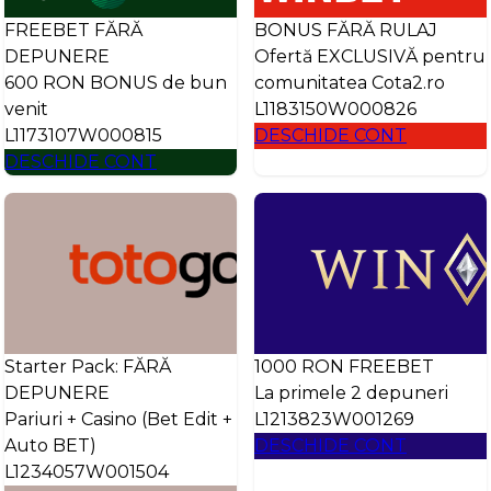
FREEBET FĂRĂ
BONUS FĂRĂ RULAJ
DEPUNERE
Ofertă EXCLUSIVĂ pentru
600 RON BONUS de bun
comunitatea Cota2.ro
venit
L1183150W000826
L1173107W000815
DESCHIDE CONT
DESCHIDE CONT
Starter Pack: FĂRĂ
1000 RON FREEBET
DEPUNERE
La primele 2 depuneri
Pariuri + Casino (Bet Edit +
L1213823W001269
Auto BET)
DESCHIDE CONT
L1234057W001504