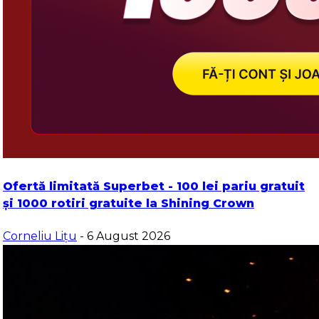
Ofertă limitată Superbet - 100 lei pariu gratuit
și 1000 rotiri gratuite la Shining Crown
Corneliu Lițu
- 6 August 2026