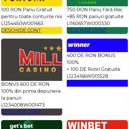
100 RON Pariu Gratuit
750 RON Pariu Fără Risc
pentru toate conturile noi
+85 RON pariuri gratuite
L1254450W001663
L1160657W000330
DESCHIDE CONT
DESCHIDE CONT
400 DE RON BONUS
100%
+ 100 DE Rotiri Gratuite
L1234166W001528
ÎNREGISTREAZĂ-TE
BONUS 600 DE RON
100% din prima depunere
la pariuri
L1234008W001473
DESCHIDE CONT