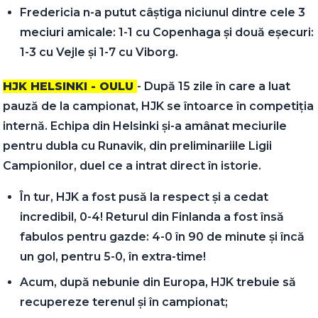
Fredericia n-a putut câștiga niciunul dintre cele 3
meciuri amicale: 1-1 cu Copenhaga și două eșecuri:
1-3 cu Vejle și 1-7 cu Viborg.
HJK HELSINKI - OULU
- După 15 zile în care a luat
pauză de la campionat, HJK se întoarce în competiția
internă. Echipa din Helsinki și-a amânat meciurile
pentru dubla cu Runavik, din preliminariile Ligii
Campionilor, duel ce a intrat direct în istorie.
În tur, HJK a fost pusă la respect și a cedat
incredibil, 0-4! Returul din Finlanda a fost însă
fabulos pentru gazde: 4-0 în 90 de minute și încă
un gol, pentru 5-0, în extra-time!
Acum, după nebunie din Europa, HJK trebuie să
recupereze terenul și în campionat;