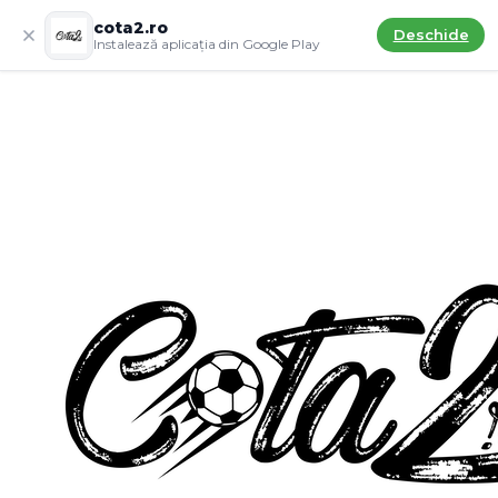
cota2.ro
Deschide
Instalează aplicația din Google Play