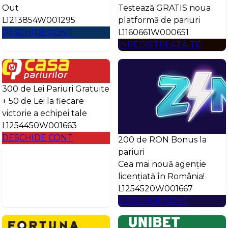
Out
Testează GRATIS noua
L1213854W001295
platformă de pariuri
DESCHIDE CONT
L1160661W000651
ÎNREGISTREAZĂ-TE
300 de Lei Pariuri Gratuite
+ 50 de Lei la fiecare
victorie a echipei tale
L1254450W001663
DESCHIDE CONT
200 de RON Bonus la
pariuri
Cea mai nouă agenție
licențiată în România!
L1254520W001667
DESCHIDE CONT