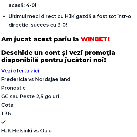
acasă: 4-0!
Ultimul meci direct cu HJK gazdă a fost tot într-o
direcție: succes cu 3-0!
Am jucat acest pariu la
WINBET!
Deschide un cont și vezi promoția
disponibilă pentru jucători noi!
Vezi oferta aici
Fredericia
vs
Nordsjaelland
Pronostic
GG sau Peste 2,5 goluri
Cota
1.36
HJK Helsinki
vs
Oulu