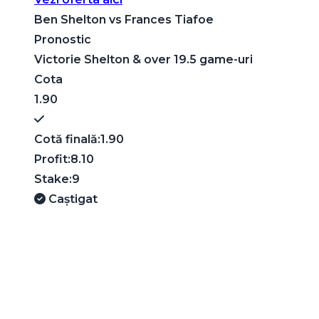
Ben Shelton
vs
Frances Tiafoe
Pronostic
Victorie Shelton & over 19.5 game-uri
Cota
1.90
Cotă finală:
1.90
Profit:
8.10
Stake:
9
Caștigat