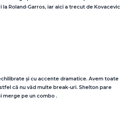
ri la Roland-Garros, iar aici a trecut de Kovacevic
d echilibrate și cu accente dramatice. Avem toate
 astfel că nu văd multe break-uri. Shelton pare
 Voi merge pe un combo .