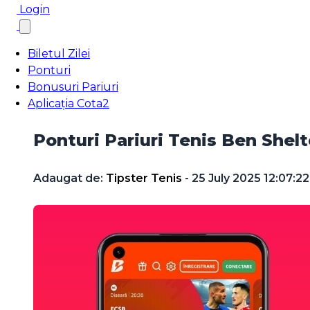
Login
Biletul Zilei
Ponturi
Bonusuri Pariuri
Aplicația Cota2
Ponturi Pariuri Tenis Ben Shel
Adaugat de:
Tipster Tenis
- 25 July 2025 12:07:22