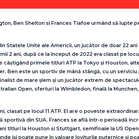
on, Ben Shelton si Frances Tiafoe urmând să lupte pent
 din Statele Unite ale Americii, un jucător de doar 22 a
imii 2 ani, după ce la început de 2022 era clasat pe locu
 câștigând primele titluri ATP la Tokyo și Houston, alte
nner. Ben este un sportiv de mână stângă, cu un serviciu 
nalist de mare șlem și un jucător extrem de spectaculos
alian Open, sferturi la Wimbledon, finală la Munchen, și
 clasat pe locul 11 ATP. El are o poveste extraordinară d
ză sportivă din SUA. Frances se află într-o perioadă incre
 ani titluri la Houston si Stuttgart, semifinale la US Open, 
de își poate pune în valoare loviturile puternice și poa