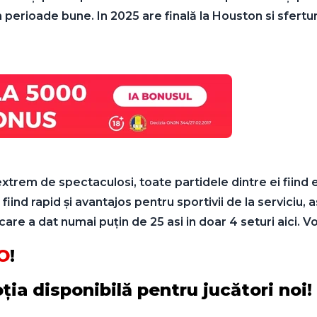
i în perioade bune. In 2025 are finală la Houston si sfertu
i extrem de spectaculosi, toate partidele dintre ei fiin
 fiind rapid și avantajos pentru sportivii de la serviciu,
r care a dat numai puțin de 25 asi in doar 4 seturi aici.
O
!
ia disponibilă pentru jucători noi!