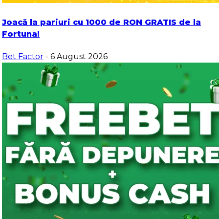
Joacă la pariuri cu 1000 de RON GRATIS de la
Fortuna!
Bet Factor
- 6 August 2026