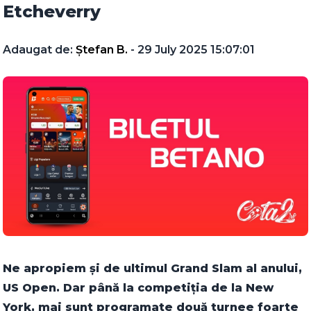
Etcheverry
Adaugat de:
Ștefan B.
- 29 July 2025 15:07:01
Ne apropiem și de ultimul Grand Slam al anului,
US Open. Dar până la competiția de la New
York, mai sunt programate două turnee foarte