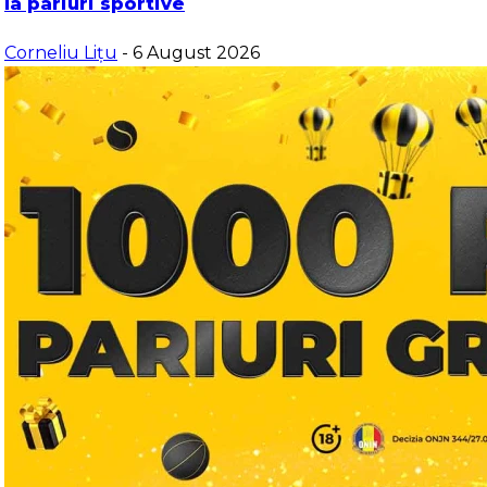
la pariuri sportive
Corneliu Lițu
- 6 August 2026