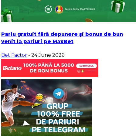
Pariu gratuit fără depunere și bonus de bun
venit la pariuri pe MaxBet
Bet Factor
- 24 June 2026