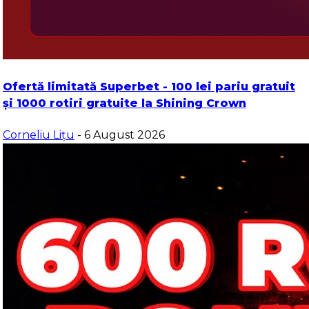
Ofertă limitată Superbet - 100 lei pariu gratuit
și 1000 rotiri gratuite la Shining Crown
Corneliu Lițu
- 6 August 2026