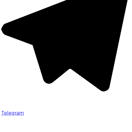
Telegram