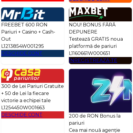
FREEBET 600 RON
NOU! BONUS FĂRĂ
Pariuri + Casino + Cash-
DEPUNERE
Out
Testează GRATIS noua
L1213854W001295
platformă de pariuri
DESCHIDE CONT
L1160661W000651
ÎNREGISTREAZĂ-TE
300 de Lei Pariuri Gratuite
+ 50 de Lei la fiecare
victorie a echipei tale
L1254450W001663
DESCHIDE CONT
200 de RON Bonus la
pariuri
Cea mai nouă agenție