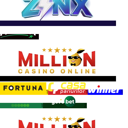
1
1
1
1
1
1
1
2