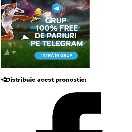
Distribuie acest pronostic: