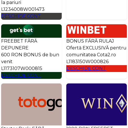
la pariuri
L1234008W001473
DESCHIDE CONT
FREEBET FĂRĂ
BONUS FĂRĂ RULAJ
DEPUNERE
Ofertă EXCLUSIVĂ pentru
600 RON BONUS de bun
comunitatea Cota2.ro
venit
L1183150W000826
L1173107W000815
DESCHIDE CONT
DESCHIDE CONT