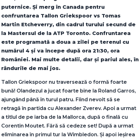
puternice. Și merg în Canada pentru
confruntarea Tallon Griekspoor vs Tomas
Martin Etcheverry, din cadrul turului secund de
la Mastersul de la ATP Toronto. Confruntarea
este programată a doua a zilei pe terenul cu
numărul 4 și va începe după ora 21:30, ora
României. Mai multe detalii, dar și pariul ales, în
rândurile de mai jos.
Tallon Griekspoor nu traversează o formă foarte
bună! Olandezul a jucat foarte bine la Roland Garros,
ajungând până în turul patru. Fiind nevoit să se
retragă în partida cu Alexander Zverev. Apoi a urmat
a titlul de pe iarba de la Mallorca, după o finală cu
Corentin Moutet. Fără să cedeze set! După a urmat
eliminarea în primul tur la Wimbledon. Și apoi ieșirea