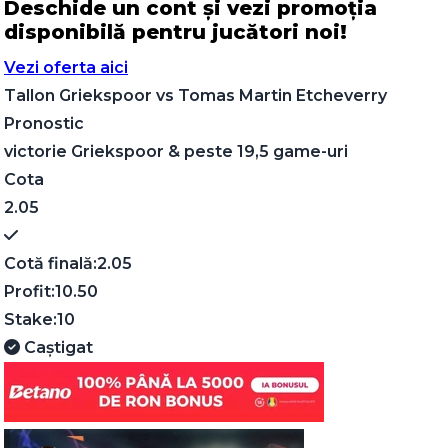
Deschide un cont și vezi promoția
disponibilă pentru jucători noi!
Vezi oferta aici
Tallon Griekspoor
vs
Tomas Martin Etcheverry
Pronostic
victorie Griekspoor & peste 19,5 game-uri
Cota
2.05
Cotă finală:
2.05
Profit:
10.50
Stake:
10
Caștigat