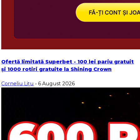
Ofertă limitată Superbet - 100 lei pariu gratuit
și 1000 rotiri gratuite la Shining Crown
Corneliu Lițu
- 6 August 2026