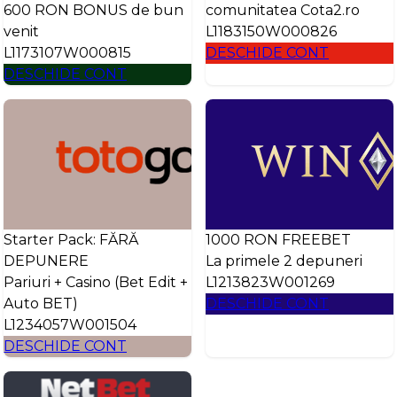
600 RON BONUS de bun
comunitatea Cota2.ro
venit
L1183150W000826
L1173107W000815
DESCHIDE CONT
DESCHIDE CONT
Starter Pack: FĂRĂ
1000 RON FREEBET
DEPUNERE
La primele 2 depuneri
Pariuri + Casino (Bet Edit +
L1213823W001269
Auto BET)
DESCHIDE CONT
L1234057W001504
DESCHIDE CONT