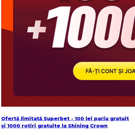
Ofertă limitată Superbet - 100 lei pariu gratuit
și 1000 rotiri gratuite la Shining Crown