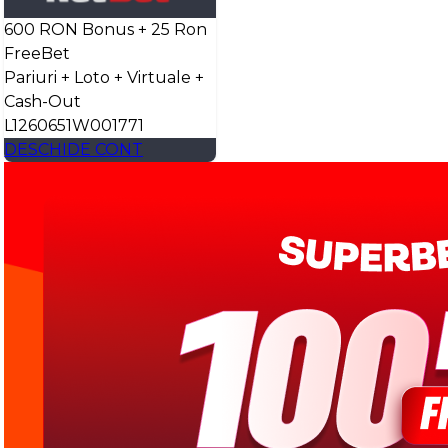
600 RON Bonus + 25 Ron
FreeBet
Pariuri + Loto + Virtuale +
Cash-Out
L1260651W001771
DESCHIDE CONT