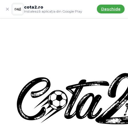
cota2.ro
Deschide
Instalează aplicația din Google Play