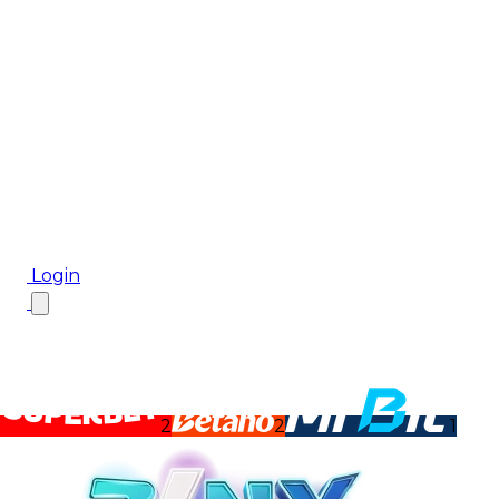
Biletul Zilei
Ponturi Pariuri
Aplicația mobilă Cota2
Top Case de Pariuri
Bonus De Bun Venit
Bonus Fără Depunere
Top Cazinouri
Rotiri Gratuite
Blog
Login
2
2
1