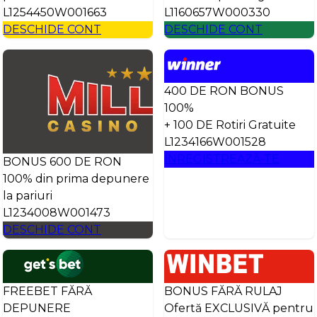
L1254450W001663
L1160657W000330
DESCHIDE CONT
DESCHIDE CONT
400 DE RON BONUS
100%
+ 100 DE Rotiri Gratuite
L1234166W001528
ÎNREGISTREAZĂ-TE
BONUS 600 DE RON
100% din prima depunere
la pariuri
L1234008W001473
DESCHIDE CONT
FREEBET FĂRĂ
BONUS FĂRĂ RULAJ
DEPUNERE
Ofertă EXCLUSIVĂ pentru