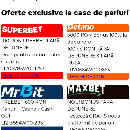
Oferte exclusive la case de pariuri
5000 RON Bonus 100% la
100 RON FREEBET FĂRĂ
depunere
DEPUNERE
100 de RON FĂRĂ
Doar pentru comunitatea
DEPUNERE & FĂRĂ
Cota2.ro!
RULAJ
L1203785W001253
L1170664W000663
DESCHIDE CONT
DESCHIDE CONT
FREEBET 600 RON
NOU! BONUS FĂRĂ
Pariuri + Casino + Cash-
DEPUNERE
Out
Testează GRATIS noua
L1213854W001295
platformă de pariuri
DESCHIDE CONT
L1160661W000651