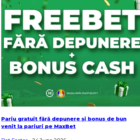
Pariu gratuit fără depunere și bonus de bun
venit la pariuri pe MaxBet