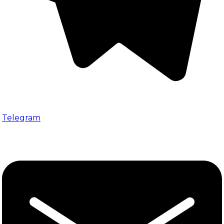
Telegram