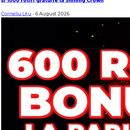
și 1000 rotiri gratuite la Shining Crown
Corneliu Lițu
- 6 August 2026