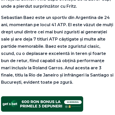
unde a pierdut surprinzător cu Fritz.
Sebastian Baez este un sportiv din Argentina de 24
ani, momentan pe locul 41 ATP. El este văzut de mulți
drept unul dintre cei mai buni zguristi ai generației
sale și are deja 7 titluri ATP câștigate și multe alte
partide memorabile. Baez este zguristul clasic,
scund, cu o deplasare excelentă in teren și foarte
bun de retur, fiind capabil să obțină performanțe
mari inclusiv la Roland Garros. Anul acesta are 3
finale, titlu la Rio de Janeiro și înfrângeri la Santiago si
București, evident toate pe zgură.