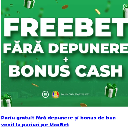
Pariu gratuit fără depunere și bonus de bun
venit la pariuri pe MaxBet