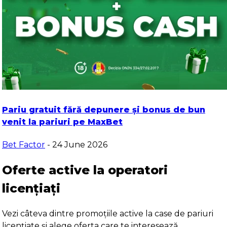
Pariu gratuit fără depunere și bonus de bun
venit la pariuri pe MaxBet
Bet Factor
- 24 June 2026
Oferte active la operatori
licențiați
Vezi câteva dintre promoțiile active la case de pariuri
licențiate și alege oferta care te interesează.