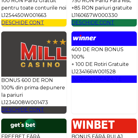
100 RON Pariu Gratuit
750 RON Pariu Fără Risc
pentru toate conturile noi
+85 RON pariuri gratuite
L1254450W001663
L1160657W000330
DESCHIDE CONT
DESCHIDE CONT
400 DE RON BONUS
100%
+ 100 DE Rotiri Gratuite
L1234166W001528
ÎNREGISTREAZĂ-TE
BONUS 600 DE RON
100% din prima depunere
la pariuri
L1234008W001473
DESCHIDE CONT
FREEBET FĂRĂ
BONUS FĂRĂ RULAJ