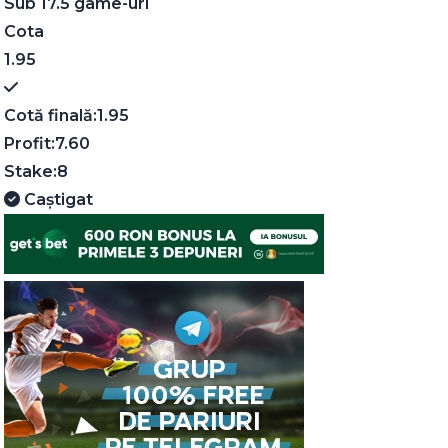
Sub 17.5 game-uri
Cota
1.95
Cotă finală:
1.95
Profit:
7.60
Stake:
8
Caștigat