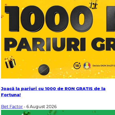
Joacă la pariuri cu 1000 de RON GRATIS de la
Fortuna!
Bet Factor
- 6 August 2026