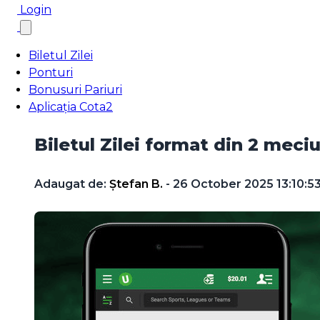
Login
Biletul Zilei
Ponturi
Bonusuri Pariuri
Aplicația Cota2
Biletul Zilei format din 2 meciu
Adaugat de:
Ștefan B.
- 26 October 2025 13:10:5