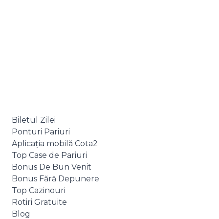
Biletul Zilei
Ponturi Pariuri
Aplicația mobilă Cota2
Top Case de Pariuri
Bonus De Bun Venit
Bonus Fără Depunere
Top Cazinouri
Rotiri Gratuite
Blog