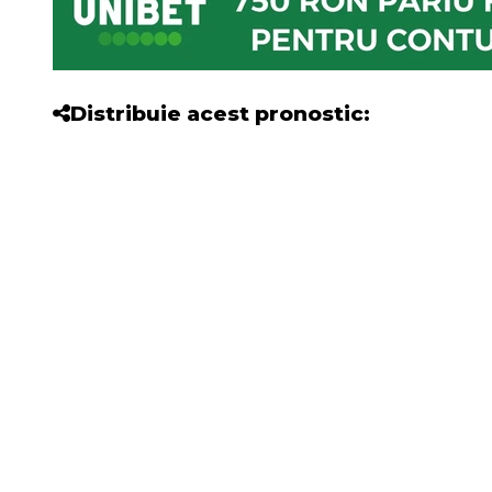
Distribuie acest pronostic: