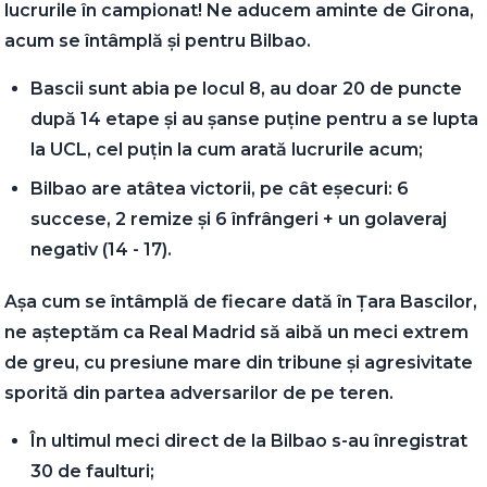
lucrurile în campionat! Ne aducem aminte de Girona,
acum se întâmplă și pentru Bilbao.
Bascii sunt abia pe locul 8, au doar 20 de puncte
după 14 etape și au șanse puține pentru a se lupta
la UCL, cel puțin la cum arată lucrurile acum;
Bilbao are atâtea victorii, pe cât eșecuri: 6
succese, 2 remize și 6 înfrângeri + un golaveraj
negativ (14 - 17).
Așa cum se întâmplă de fiecare dată în Țara Bascilor,
ne așteptăm ca Real Madrid să aibă un meci extrem
de greu, cu presiune mare din tribune și agresivitate
sporită din partea adversarilor de pe teren.
În ultimul meci direct de la Bilbao s-au înregistrat
30 de faulturi;