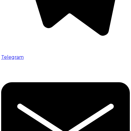
Telegram