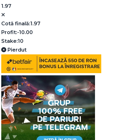
1.97
Cotă finală:
1.97
Profit:
-10.00
Stake:
10
Pierdut