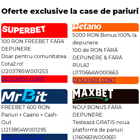
Oferte exclusive la case de pariuri
5000 RON Bonus 100% la
100 RON FREEBET FĂRĂ
depunere
DEPUNERE
100 de RON FĂRĂ
Doar pentru comunitatea
DEPUNERE & FĂRĂ
Cota2.ro!
RULAJ
L1203785W001253
L1170664W000663
DESCHIDE CONT
DESCHIDE CONT
FREEBET 600 RON
NOU! BONUS FĂRĂ
Pariuri + Casino + Cash-
DEPUNERE
Out
Testează GRATIS noua
L1213854W001295
platformă de pariuri
DESCHIDE CONT
L1160661W000651