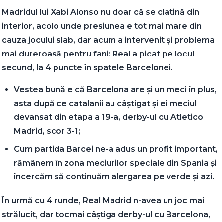
Madridul lui Xabi Alonso nu doar că se clatină din
interior, acolo unde presiunea e tot mai mare din
cauza jocului slab, dar acum a intervenit și problema
mai dureroasă pentru fani: Real a picat pe locul
secund, la 4 puncte în spatele Barcelonei.
Vestea bună e că Barcelona are și un meci în plus,
asta după ce catalanii au câștigat și ei meciul
devansat din etapa a 19-a, derby-ul cu Atletico
Madrid, scor 3-1;
Cum partida Barcei ne-a adus un profit important,
rămânem în zona meciurilor speciale din Spania și
încercăm să continuăm alergarea pe verde și azi.
În urmă cu 4 runde, Real Madrid n-avea un joc mai
strălucit, dar tocmai câștiga derby-ul cu Barcelona,