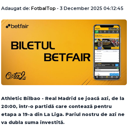
Adaugat de:
FotbalTop
- 3 December 2025 04:12:45
Athletic Bilbao - Real Madrid se joacă azi, de la
20:00, într-o partidă care contează pentru
etapa a 19-a din La Liga. Pariul nostru de azi ne
va dubla suma investită.