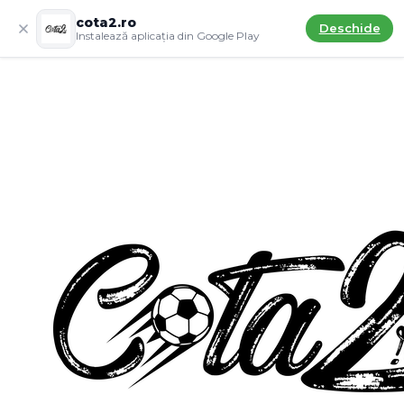
cota2.ro
Deschide
Instalează aplicația din Google Play