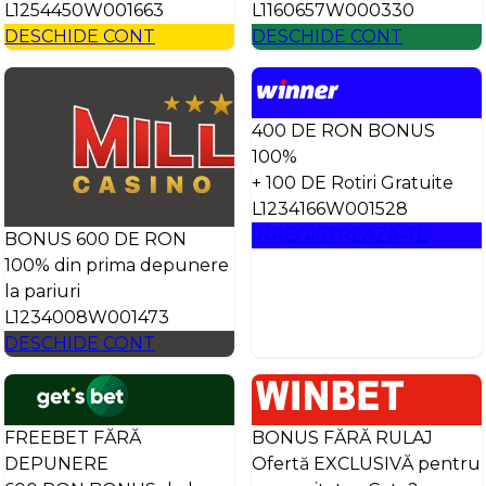
L1254450W001663
L1160657W000330
DESCHIDE CONT
DESCHIDE CONT
400 DE RON BONUS
100%
+ 100 DE Rotiri Gratuite
L1234166W001528
ÎNREGISTREAZĂ-TE
BONUS 600 DE RON
100% din prima depunere
la pariuri
L1234008W001473
DESCHIDE CONT
FREEBET FĂRĂ
BONUS FĂRĂ RULAJ
DEPUNERE
Ofertă EXCLUSIVĂ pentru