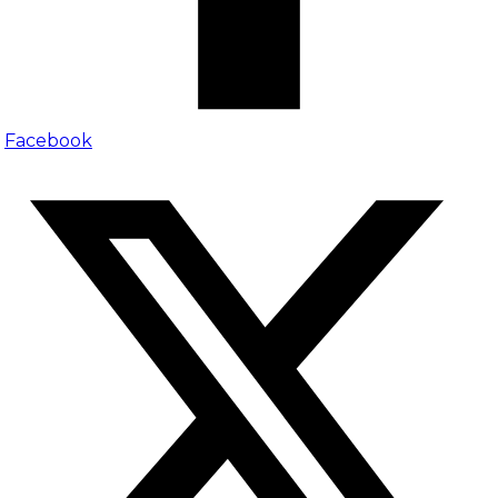
Facebook