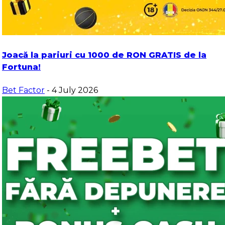
Joacă la pariuri cu 1000 de RON GRATIS de la
Fortuna!
Bet Factor
- 4 July 2026