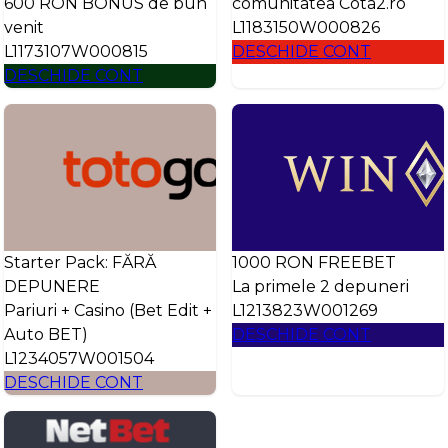
600 RON BONUS de bun
comunitatea Cota2.ro
venit
L1183150W000826
L1173107W000815
DESCHIDE CONT
DESCHIDE CONT
Starter Pack: FĂRĂ
1000 RON FREEBET
DEPUNERE
La primele 2 depuneri
Pariuri + Casino (Bet Edit +
L1213823W001269
Auto BET)
DESCHIDE CONT
L1234057W001504
DESCHIDE CONT