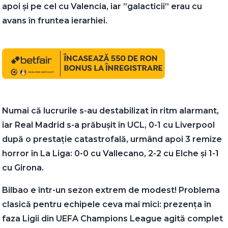
apoi și pe cel cu Valencia, iar ”galacticii” erau cu
avans în fruntea ierarhiei.
Numai că lucrurile s-au destabilizat în ritm alarmant,
iar Real Madrid s-a prăbușit în UCL, 0-1 cu Liverpool
după o prestație catastrofală, urmând apoi 3 remize
horror în La Liga: 0-0 cu Vallecano, 2-2 cu Elche și 1-1
cu Girona.
Bilbao e într-un sezon extrem de modest! Problema
clasică pentru echipele ceva mai mici: prezența în
faza Ligii din UEFA Champions League agită complet