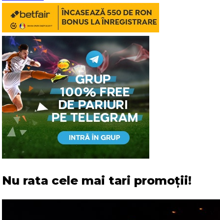
Nu rata cele mai tari promoții!