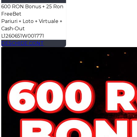
600 RON Bonus + 25 Ron
FreeBet
Pariuri + Loto + Virtuale +
Cash-Out
L1260651W001771
DESCHIDE CONT