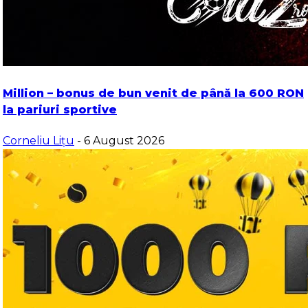
Million – bonus de bun venit de până la 600 RON
la pariuri sportive
Corneliu Lițu
- 6 August 2026