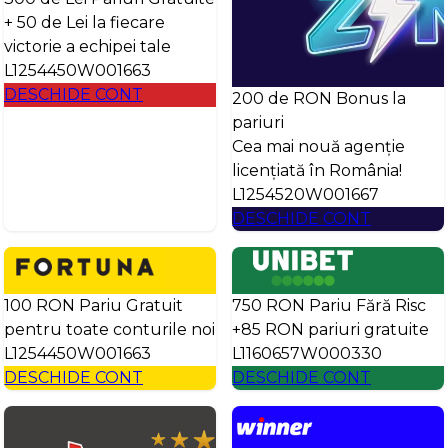
+ 50 de Lei la fiecare
victorie a echipei tale
L1254450W001663
DESCHIDE CONT
200 de RON Bonus la
pariuri
Cea mai nouă agenție
licențiată în România!
L1254520W001667
DESCHIDE CONT
100 RON Pariu Gratuit
750 RON Pariu Fără Risc
pentru toate conturile noi
+85 RON pariuri gratuite
L1254450W001663
L1160657W000330
DESCHIDE CONT
DESCHIDE CONT