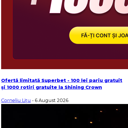
Ofertă limitată Superbet - 100 lei pariu gratuit
și 1000 rotiri gratuite la Shining Crown
Corneliu Lițu
- 6 August 2026