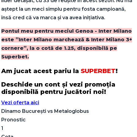
lider detașat, cu 33 de reușite în acest sezon. Nu mă
aștept la un meci simplu pentru fosta campioană,
însă cred că va marca și va avea inițiativa.
Pontul meu pentru meciul Genoa - Inter Milano
este ”Inter Milano marchează & Inter Milano 3+
cornere”, la o cotă de 1.25, disponibilă pe
Superbet.
Am jucat acest pariu la
SUPERBET
!
Deschide un cont și vezi promoția
disponibilă pentru jucători noi!
Vezi oferta aici
Dinamo București
vs
Metaloglobus
Pronostic
1
Cota