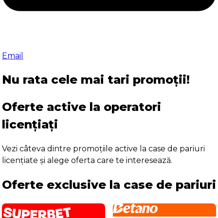
Email
Nu rata cele mai tari promoții!
Oferte active la operatori
licențiați
Vezi câteva dintre promoțiile active la case de pariuri
licențiate și alege oferta care te interesează.
Oferte exclusive la case de pariuri