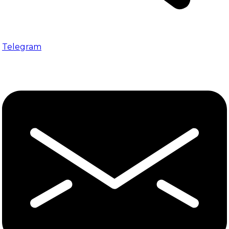
Telegram