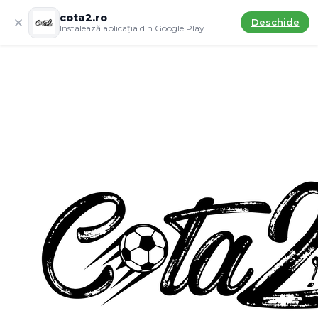
cota2.ro
Deschide
Instalează aplicația din Google Play