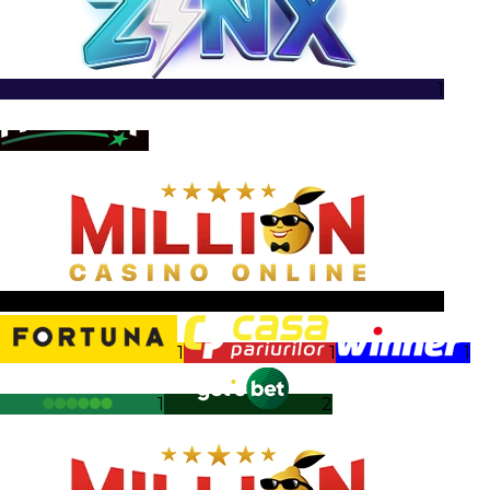
1
1
1
1
1
1
1
2