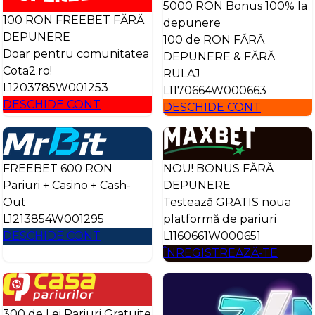
5000 RON Bonus 100% la
100 RON FREEBET FĂRĂ
depunere
DEPUNERE
100 de RON FĂRĂ
Doar pentru comunitatea
DEPUNERE & FĂRĂ
Cota2.ro!
RULAJ
L1203785W001253
L1170664W000663
DESCHIDE CONT
DESCHIDE CONT
FREEBET 600 RON
NOU! BONUS FĂRĂ
Pariuri + Casino + Cash-
DEPUNERE
Out
Testează GRATIS noua
L1213854W001295
platformă de pariuri
DESCHIDE CONT
L1160661W000651
ÎNREGISTREAZĂ-TE
300 de Lei Pariuri Gratuite