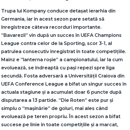
Trupa lui Kompany conduce detașat ierarhia din
Germania, iar în acest sezon pare setată să
înregistreze câteva recorduri importante.
”Bavarezii” vin după un succes în UEFA Champions
League contra celor de la Sporting, scor 3-1, al
patrulea consecutiv înregistrat în toate competițiile.
Mainz e ”lanterna roșie” a campionatului, iar la cum
evoluează, se îndreaptă cu pași repezi spre liga
secundă. Fosta adversară a Universității Craiova din
UEFA Conference League a bifat un singur succes în
actuala stagiune și a acumulat doar 6 puncte după
disputarea a 13 partide. ”Die Roten” este pur și
simplu o ”mașinărie” de goluri, mai ales când
evoluează pe teren propriu. În acest sezon a bifat
succese pe linie în toate competițiile și a marcat,