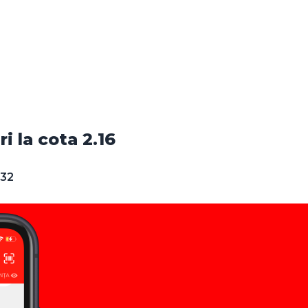
i la cota 2.16
:32