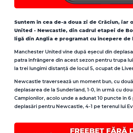
Suntem în cea de-a doua zi de Crăciun, iar o
United - Newcastle, din cadrul etapei de Bo
ligă din Anglia e programat cu începere de l
Manchester United vine după eșecul din deplasarea
patra înfrângere din acest sezon pentru trupa l
la trei lungimi distanță de locul 5, ocupat de Liv
Newcastle traversează un moment bun, cu două vict
deplasarea de la Sunderland, 1-0, în urmă cu dou
Campionilor, acolo unde a adunat 10 puncte în 6 p
deplasări pentru Newcastle, 4-1 pe terenul lui E