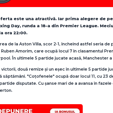
ferta este una atractivă. Iar prima alegere de pe
xing Day, runda a 18-a din Premier League. Meciu
a ora 22:00.
 de la Aston Villa, scor 2-1, încheind astfel seria de p
ui Ruben Amorim, care ocupă locul 7 în clasamentul Pr
erpool. În ultimele 5 partide jucate acasă, Manchester a 
orii, două remize și un eșec în ultimele 5 partide juca
ă săptămâni. "Coțofenele" ocupă doar locul 11, cu 23 d
artide disputate. Cu șanse mari de a avansa în fazele el
verton.