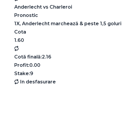
Anderlecht
vs
Charleroi
Pronostic
1X, Anderlecht marchează & peste 1,5 goluri
Cota
1.60
Cotă finală:
2.16
Profit:
0.00
Stake:
9
In desfasurare