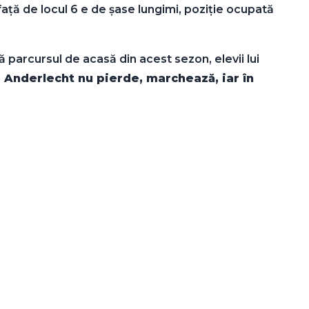
ață de locul 6 e de șase lungimi, poziție ocupată
 parcursul de acasă din acest sezon, elevii lui
, Anderlecht nu pierde, marchează, iar în