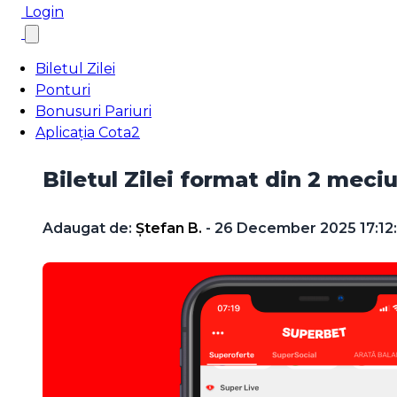
Login
Biletul Zilei
Ponturi
Bonusuri Pariuri
Aplicația Cota2
Biletul Zilei format din 2 meciur
Adaugat de:
Ștefan B.
- 26 December 2025 17:12