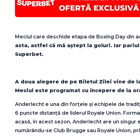
Meciul care deschide etapa de Boxing Day din a
asta, astfel că mă aștept la goluri. Iar pari
Superbet.
A doua alegere de pe Biletul Zilei vine de l
Meciul este programat cu începere de la ora
Anderlecht e una din forțele și echipele de tradi
6 puncte distanță de liderul Royale Union. Forma 
acasă, în acest sezon, Anderlecht are un singur eș
numărându-se Club Brugge sau Royale Union, pr