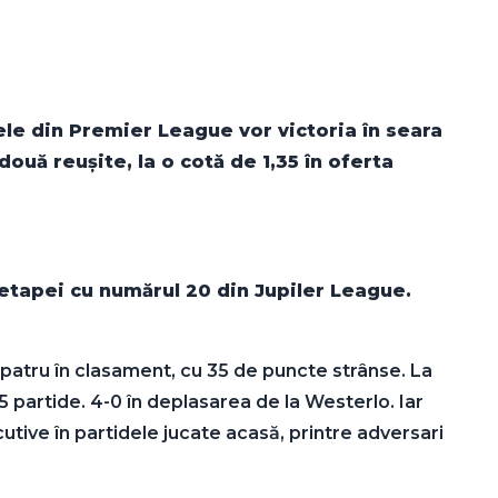
ele din Premier League vor victoria în seara
două reușite, la o cotă de 1,35 în oferta
 etapei cu numărul 20 din Jupiler League.
l patru în clasament, cu 35 de puncte strânse. La
 partide. 4-0 în deplasarea de la Westerlo. Iar
utive în partidele jucate acasă, printre adversari