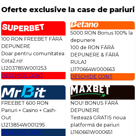
Oferte exclusive la case de pariuri
5000 RON Bonus 100% la
100 RON FREEBET FĂRĂ
depunere
DEPUNERE
100 de RON FĂRĂ
Doar pentru comunitatea
DEPUNERE & FĂRĂ
Cota2.ro!
RULAJ
L1203785W001253
L1170664W000663
DESCHIDE CONT
DESCHIDE CONT
FREEBET 600 RON
NOU! BONUS FĂRĂ
Pariuri + Casino + Cash-
DEPUNERE
Out
Testează GRATIS noua
L1213854W001295
platformă de pariuri
DESCHIDE CONT
L1160661W000651