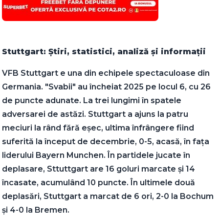
Stuttgart: Știri, statistici, analiză și informații
VFB Stuttgart e una din echipele spectaculoase din
Germania. "Svabii" au încheiat 2025 pe locul 6, cu 26
de puncte adunate. La trei lungimi în spatele
adversarei de astăzi. Stuttgart a ajuns la patru
meciuri la rând fără eșec, ultima înfrângere fiind
suferită la început de decembrie, 0-5, acasă, în fața
liderului Bayern Munchen. În partidele jucate în
deplasare, Sttuttgart are 16 goluri marcate și 14
încasate, acumulând 10 puncte. În ultimele două
deplasări, Stuttgart a marcat de 6 ori, 2-0 la Bochum
și 4-0 la Bremen.