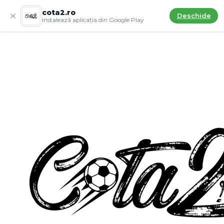
cota2.ro
Deschide
Instalează aplicația din Google Play