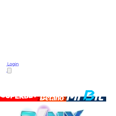
Biletul Zilei
Ponturi Pariuri
Aplicația mobilă Cota2
Top Case de Pariuri
Bonus De Bun Venit
Bonus Fără Depunere
Top Cazinouri
Rotiri Gratuite
Blog
Login
2
2
1