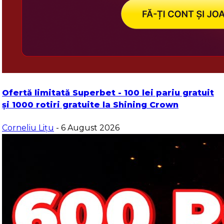
Ofertă limitată Superbet - 100 lei pariu gratuit
și 1000 rotiri gratuite la Shining Crown
Corneliu Lițu
- 6 August 2026