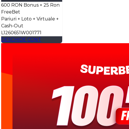
600 RON Bonus + 25 Ron
FreeBet
Pariuri + Loto + Virtuale +
Cash-Out
L1260651W001771
DESCHIDE CONT