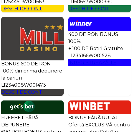
L1254450W001663
L1160657W000330
DESCHIDE CONT
DESCHIDE CONT
400 DE RON BONUS
100%
+ 100 DE Rotiri Gratuite
L1234166W001528
ÎNREGISTREAZĂ-TE
BONUS 600 DE RON
100% din prima depunere
la pariuri
L1234008W001473
DESCHIDE CONT
FREEBET FĂRĂ
BONUS FĂRĂ RULAJ
DEPUNERE
Ofertă EXCLUSIVĂ pentru
600 RON BONUS de bun
comunitatea Cota2.ro