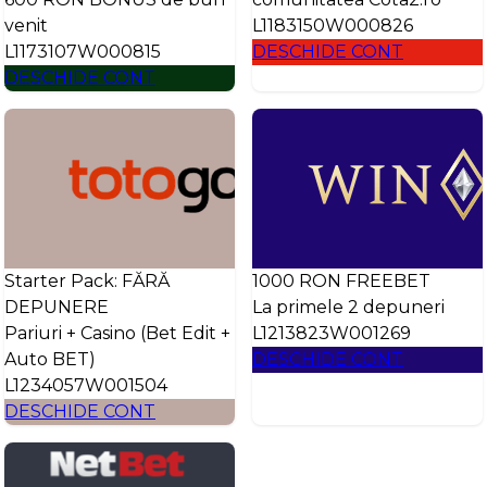
venit
L1183150W000826
L1173107W000815
DESCHIDE CONT
DESCHIDE CONT
Starter Pack: FĂRĂ
1000 RON FREEBET
DEPUNERE
La primele 2 depuneri
Pariuri + Casino (Bet Edit +
L1213823W001269
Auto BET)
DESCHIDE CONT
L1234057W001504
DESCHIDE CONT