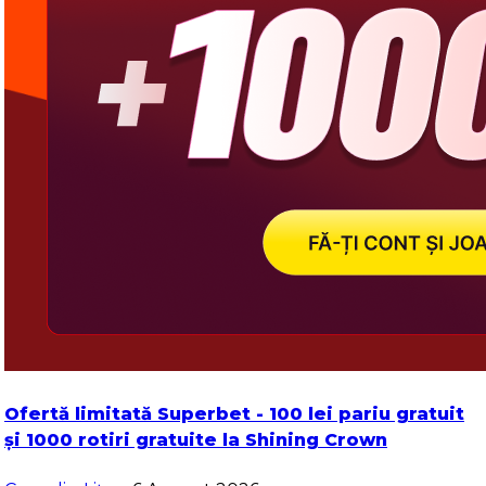
Ofertă limitată Superbet - 100 lei pariu gratuit
și 1000 rotiri gratuite la Shining Crown