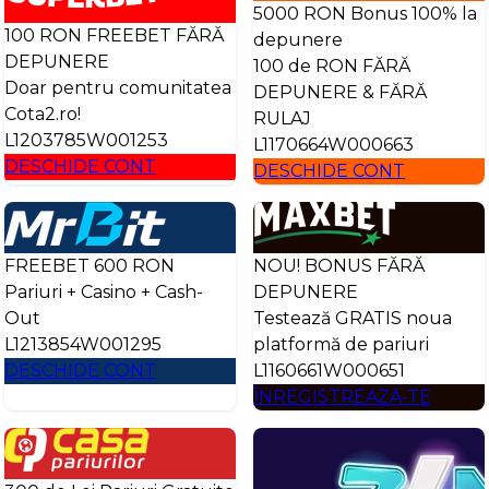
5000 RON Bonus 100% la
100 RON FREEBET FĂRĂ
depunere
DEPUNERE
100 de RON FĂRĂ
Doar pentru comunitatea
DEPUNERE & FĂRĂ
Cota2.ro!
RULAJ
L1203785W001253
L1170664W000663
DESCHIDE CONT
DESCHIDE CONT
FREEBET 600 RON
NOU! BONUS FĂRĂ
Pariuri + Casino + Cash-
DEPUNERE
Out
Testează GRATIS noua
L1213854W001295
platformă de pariuri
DESCHIDE CONT
L1160661W000651
ÎNREGISTREAZĂ-TE