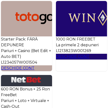
Starter Pack: FĂRĂ
1000 RON FREEBET
DEPUNERE
La primele 2 depuneri
Pariuri + Casino (Bet Edit +
L1213823W001269
Auto BET)
DESCHIDE CONT
L1234057W001504
DESCHIDE CONT
600 RON Bonus + 25 Ron
FreeBet
Pariuri + Loto + Virtuale +
Cash-Out