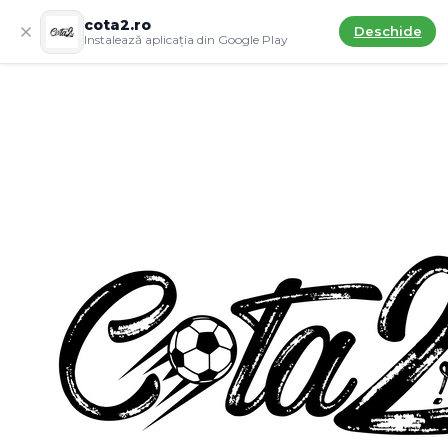
cota2.ro
Deschide
Instalează aplicația din Google Play