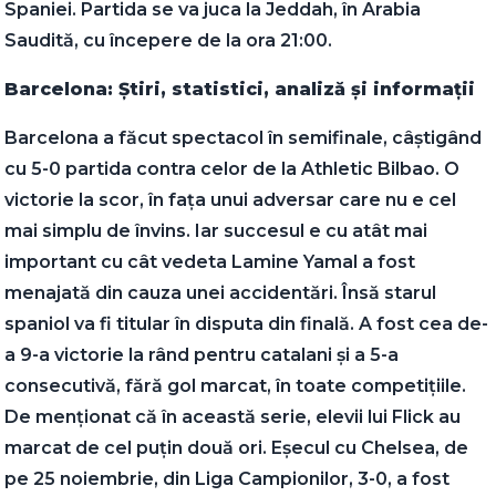
Spaniei. Partida se va juca la Jeddah, în Arabia
Saudită, cu începere de la ora 21:00.
Barcelona: Știri, statistici, analiză și informații
Barcelona a făcut spectacol în semifinale, câștigând
cu 5-0 partida contra celor de la Athletic Bilbao. O
victorie la scor, în fața unui adversar care nu e cel
mai simplu de învins. Iar succesul e cu atât mai
important cu cât vedeta Lamine Yamal a fost
menajată din cauza unei accidentări. Însă starul
spaniol va fi titular în disputa din finală. A fost cea de-
a 9-a victorie la rând pentru catalani și a 5-a
consecutivă, fără gol marcat, în toate competițiile.
De menționat că în această serie, elevii lui Flick au
marcat de cel puțin două ori. Eșecul cu Chelsea, de
pe 25 noiembrie, din Liga Campionilor, 3-0, a fost