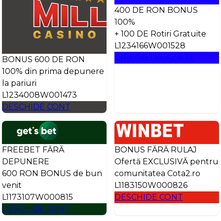
400 DE RON BONUS
100%
+ 100 DE Rotiri Gratuite
L1234166W001528
ÎNREGISTREAZĂ-TE
BONUS 600 DE RON
100% din prima depunere
la pariuri
L1234008W001473
DESCHIDE CONT
FREEBET FĂRĂ
BONUS FĂRĂ RULAJ
DEPUNERE
Ofertă EXCLUSIVĂ pentru
600 RON BONUS de bun
comunitatea Cota2.ro
venit
L1183150W000826
L1173107W000815
DESCHIDE CONT
DESCHIDE CONT