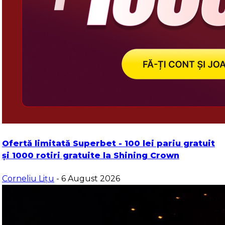
Ofertă limitată Superbet - 100 lei pariu gratuit
și 1000 rotiri gratuite la Shining Crown
Corneliu Lițu
- 6 August 2026