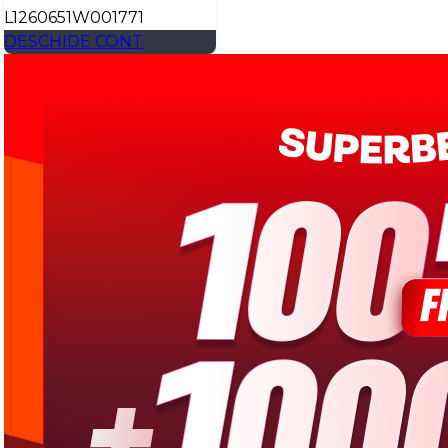
L1260651W001771
DESCHIDE CONT