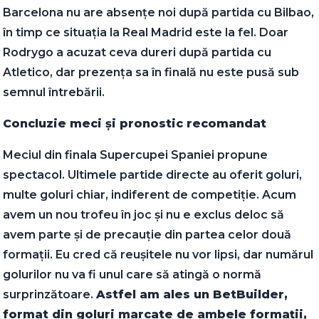
Barcelona nu are absențe noi după partida cu Bilbao,
în timp ce situația la Real Madrid este la fel. Doar
Rodrygo a acuzat ceva dureri după partida cu
Atletico, dar prezența sa în finală nu este pusă sub
semnul întrebării.
Concluzie meci și pronostic recomandat
Meciul din finala Supercupei Spaniei propune
spectacol. Ultimele partide directe au oferit goluri,
multe goluri chiar, indiferent de competiție. Acum
avem un nou trofeu în joc și nu e exclus deloc să
avem parte și de precauție din partea celor două
formații. Eu cred că reușitele nu vor lipsi, dar numărul
golurilor nu va fi unul care să atingă o normă
surprinzătoare.
Astfel am ales un BetBuilder,
format din goluri marcate de ambele formații,