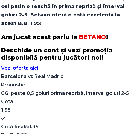
cel puțin o reușită în prima repriză și interval
goluri 2-5. Betano oferă o cotă excelentă la
acest B.B, 1.95!
Am jucat acest pariu la
BETANO
!
Deschide un cont și vezi promoția
disponibilă pentru jucători noi!
Vezi oferta aici
Barcelona
vs
Real Madrid
Pronostic
GG, peste 0,5 goluri prima repriză, interval goluri 2-5
Cota
1.95
Cotă finală:
1.95