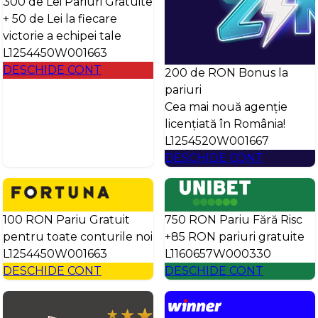
300 de Lei Pariuri Gratuite
+ 50 de Lei la fiecare
victorie a echipei tale
L1254450W001663
DESCHIDE CONT
200 de RON Bonus la
pariuri
Cea mai nouă agenție
licențiată în România!
L1254520W001667
DESCHIDE CONT
100 RON Pariu Gratuit
750 RON Pariu Fără Risc
pentru toate conturile noi
+85 RON pariuri gratuite
L1254450W001663
L1160657W000330
DESCHIDE CONT
DESCHIDE CONT