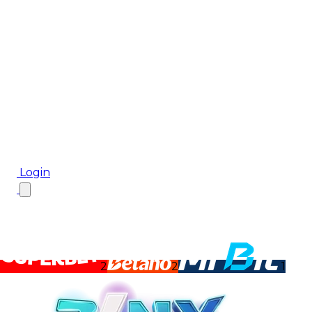
Biletul Zilei
Ponturi Pariuri
Aplicația mobilă Cota2
Top Case de Pariuri
Bonus De Bun Venit
Bonus Fără Depunere
Top Cazinouri
Rotiri Gratuite
Blog
Login
2
2
1