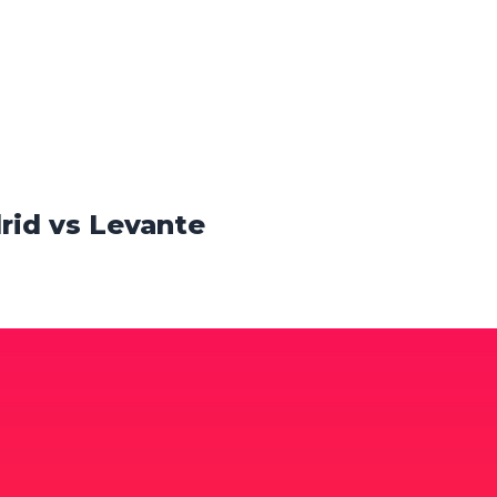
drid vs Levante