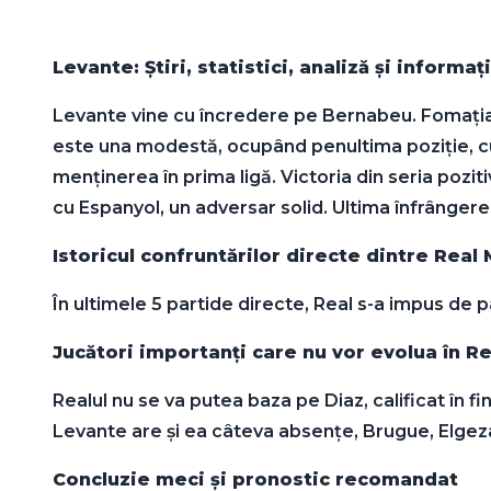
Levante: Știri, statistici, analiză și informați
Levante vine cu încredere pe Bernabeu. Fomația di
este una modestă, ocupând penultima poziție, cu 
menținerea în prima ligă. Victoria din seria poziti
cu Espanyol, un adversar solid. Ultima înfrângere
Istoricul confruntărilor directe dintre Real
În ultimele 5 partide directe, Real s-a impus de pat
Jucători importanți care nu vor evolua în R
Realul nu se va putea baza pe Diaz, calificat în f
Levante are și ea câteva absențe, Brugue, Elgeza
Concluzie meci și pronostic recomandat