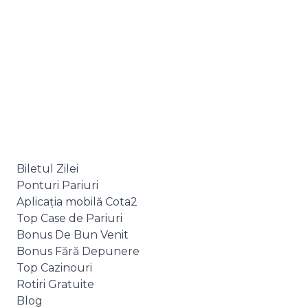
Biletul Zilei
Ponturi Pariuri
Aplicația mobilă Cota2
Top Case de Pariuri
Bonus De Bun Venit
Bonus Fără Depunere
Top Cazinouri
Rotiri Gratuite
Blog