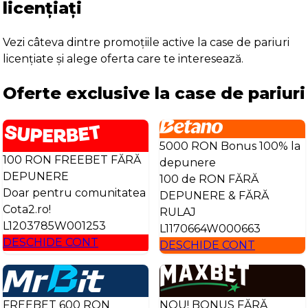
licențiați
Vezi câteva dintre promoțiile active la case de pariuri
licențiate și alege oferta care te interesează.
Oferte exclusive la case de pariuri
5000 RON Bonus 100% la
100 RON FREEBET FĂRĂ
depunere
DEPUNERE
100 de RON FĂRĂ
Doar pentru comunitatea
DEPUNERE & FĂRĂ
Cota2.ro!
RULAJ
L1203785W001253
L1170664W000663
DESCHIDE CONT
DESCHIDE CONT
FREEBET 600 RON
NOU! BONUS FĂRĂ