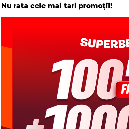
Nu rata cele mai tari promoții!