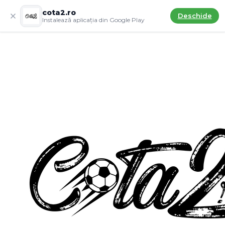
cota2.ro
Deschide
Instalează aplicația din Google Play