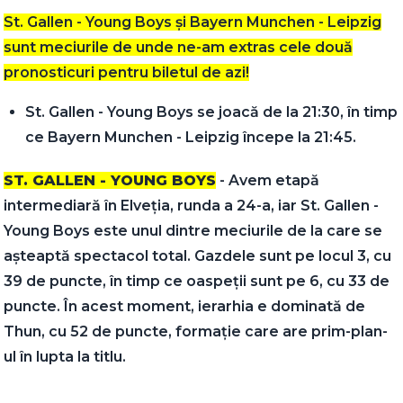
St. Gallen - Young Boys și Bayern Munchen - Leipzig
sunt meciurile de unde ne-am extras cele două
pronosticuri pentru biletul de azi!
St. Gallen - Young Boys se joacă de la 21:30, în timp
ce Bayern Munchen - Leipzig începe la 21:45.
ST. GALLEN - YOUNG BOYS
- Avem etapă
intermediară în Elveția, runda a 24-a, iar St. Gallen -
Young Boys este unul dintre meciurile de la care se
așteaptă spectacol total. Gazdele sunt pe locul 3, cu
39 de puncte, în timp ce oaspeții sunt pe 6, cu 33 de
puncte. În acest moment, ierarhia e dominată de
Thun, cu 52 de puncte, formație care are prim-plan-
ul în lupta la titlu.