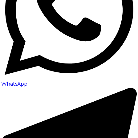
WhatsApp