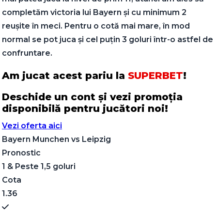
completăm victoria lui Bayern și cu minimum 2
reușite în meci. Pentru o cotă mai mare, în mod
normal se pot juca și cel puțin 3 goluri într-o astfel de
confruntare.
Am jucat acest pariu la
SUPERBET
!
Deschide un cont și vezi promoția
disponibilă pentru jucători noi!
Vezi oferta aici
Bayern Munchen
vs
Leipzig
Pronostic
1 & Peste 1,5 goluri
Cota
1.36