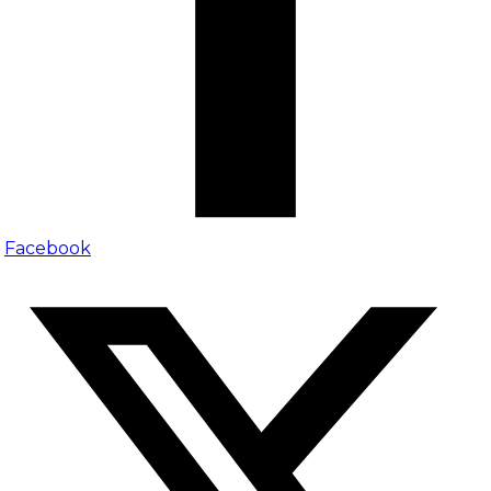
Facebook