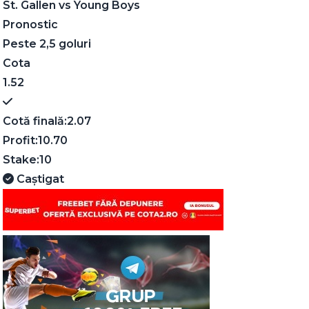
St. Gallen
vs
Young Boys
Pronostic
Peste 2,5 goluri
Cota
1.52
Cotă finală:
2.07
Profit:
10.70
Stake:
10
Caștigat