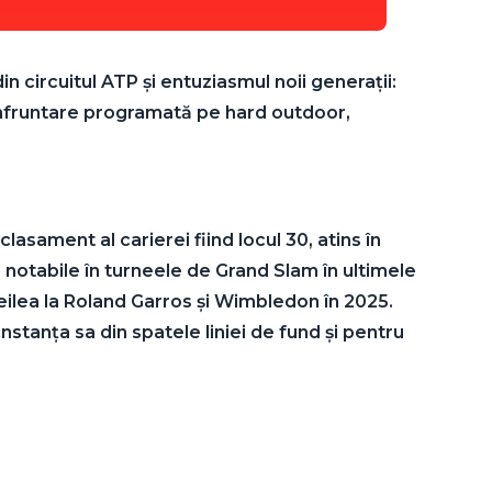
n circuitul ATP și entuziasmul noii generații:
onfruntare programată pe hard outdoor,
asament al carierei fiind locul 30, atins în
e notabile în turneele de Grand Slam în ultimele
reilea la Roland Garros și Wimbledon în 2025.
tanța sa din spatele liniei de fund și pentru