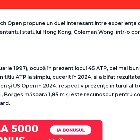
each Open propune un duel interesant între experiența di
zentantul statului Hong Kong, Coleman Wong, într-o c
arie 1997), ocupă în prezent locul 45 ATP, cel mai bun cl
itlu ATP la simplu, cucerit în 2024, și a bifat rezultat
en și US Open în 2024, respectiv prezențe în turul al t
 Borges măsoară 1,85 m și este recunoscut pentru cons
ard.