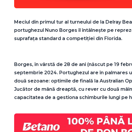
Meciul din primul tur al turneului de la Delray B
portughezul Nuno Borges îl întâlnește pe repre
suprafața standard a competiției din Florida.
Borges, în vârstă de 28 de ani (născut pe 19 febru
septembrie 2024. Portughezul are în palmares un t
două sezoane: optimile de finală la Australian Op
Jucător de mână dreaptă, cu rever cu două mâini,
capacitatea de a gestiona schimburile lungi pe h