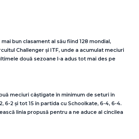
l mai bun clasament al său fiind 128 mondial,
ircuitul Challenger și ITF, unde a acumulat meciuri
 ultimele două sezoane l-a adus tot mai des pe
ouă meciuri câștigate în minimum de seturi în
, 6-2 și tot 15 în partida cu Schoolkate, 6-4, 6-4.
șească linia propusă pentru a ne aduce al cincilea