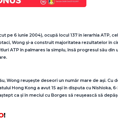
t pe 6 iunie 2004), ocupă locul 137 în ierarhia ATP, ce
ptaci, Wong și-a construit majoritatea rezultatelor în c
tluri ATP în palmares la simplu, însă progresul său din
are.
 său, Wong reușește deseori un număr mare de ași. Cu d
tului Hong Kong a avut 15 ași în disputa cu Nishioka, 6-2
mă aștept ca și în meciul cu Borges să reușească să depă
O
!