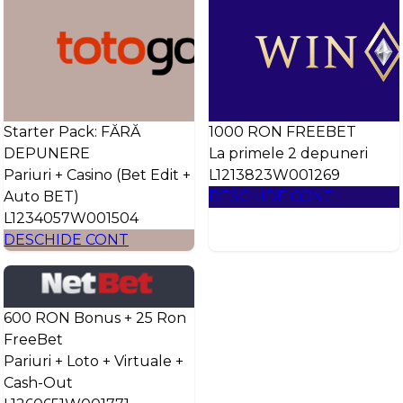
Starter Pack: FĂRĂ
1000 RON FREEBET
DEPUNERE
La primele 2 depuneri
Pariuri + Casino (Bet Edit +
L1213823W001269
Auto BET)
DESCHIDE CONT
L1234057W001504
DESCHIDE CONT
600 RON Bonus + 25 Ron
FreeBet
Pariuri + Loto + Virtuale +
Cash-Out