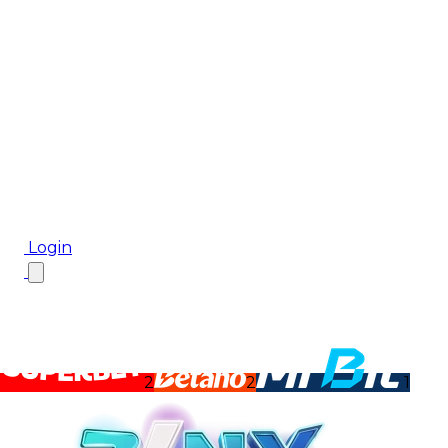
Biletul Zilei
Ponturi Pariuri
Aplicația mobilă Cota2
Top Case de Pariuri
Bonus De Bun Venit
Bonus Fără Depunere
Top Cazinouri
Rotiri Gratuite
Blog
Login
2
2
1