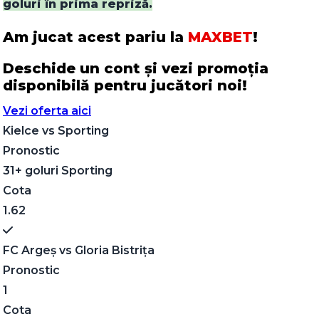
goluri în prima repriză.
Am jucat acest pariu la
MAXBET
!
Deschide un cont și vezi promoția
disponibilă pentru jucători noi!
Vezi oferta aici
Kielce
vs
Sporting
Pronostic
31+ goluri Sporting
Cota
1.62
FC Argeș
vs
Gloria Bistrița
Pronostic
1
Cota