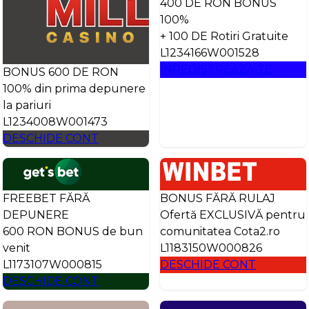
400 DE RON BONUS
100%
+ 100 DE Rotiri Gratuite
L1234166W001528
ÎNREGISTREAZĂ-TE
BONUS 600 DE RON
100% din prima depunere
la pariuri
L1234008W001473
DESCHIDE CONT
FREEBET FĂRĂ
BONUS FĂRĂ RULAJ
DEPUNERE
Ofertă EXCLUSIVĂ pentru
600 RON BONUS de bun
comunitatea Cota2.ro
venit
L1183150W000826
L1173107W000815
DESCHIDE CONT
DESCHIDE CONT