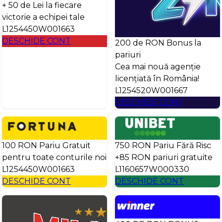
+ 50 de Lei la fiecare
victorie a echipei tale
L1254450W001663
DESCHIDE CONT
200 de RON Bonus la
pariuri
Cea mai nouă agenție
licențiată în România!
L1254520W001667
DESCHIDE CONT
100 RON Pariu Gratuit
750 RON Pariu Fără Risc
pentru toate conturile noi
+85 RON pariuri gratuite
L1254450W001663
L1160657W000330
DESCHIDE CONT
DESCHIDE CONT