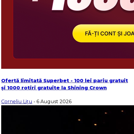
Ofertă limitată Superbet - 100 lei pariu gratuit
și 1000 rotiri gratuite la Shining Crown
Corneliu Lițu
- 6 August 2026