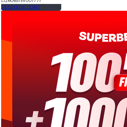
L1260651W001771
DESCHIDE CONT