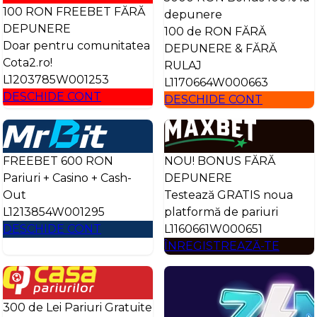
100 RON FREEBET FĂRĂ
depunere
DEPUNERE
100 de RON FĂRĂ
Doar pentru comunitatea
DEPUNERE & FĂRĂ
Cota2.ro!
RULAJ
L1203785W001253
L1170664W000663
DESCHIDE CONT
DESCHIDE CONT
FREEBET 600 RON
NOU! BONUS FĂRĂ
Pariuri + Casino + Cash-
DEPUNERE
Out
Testează GRATIS noua
L1213854W001295
platformă de pariuri
DESCHIDE CONT
L1160661W000651
ÎNREGISTREAZĂ-TE
300 de Lei Pariuri Gratuite