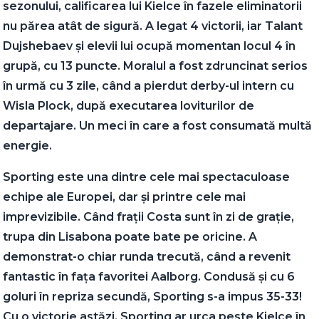
sezonului, calificarea lui Kielce în fazele eliminatorii
nu părea atât de sigură. A legat 4 victorii, iar Talant
Dujshebaev și elevii lui ocupă momentan locul 4 în
grupă, cu 13 puncte. Moralul a fost zdruncinat serios
în urmă cu 3 zile, când a pierdut derby-ul intern cu
Wisla Plock, după executarea loviturilor de
departajare. Un meci în care a fost consumată multă
energie.
Sporting este una dintre cele mai spectaculoase
echipe ale Europei, dar și printre cele mai
imprevizibile. Când frații Costa sunt în zi de grație,
trupa din Lisabona poate bate pe oricine. A
demonstrat-o chiar runda trecută, când a revenit
fantastic în fața favoritei Aalborg. Condusă și cu 6
goluri în repriza secundă, Sporting s-a impus 35-33!
Cu o victorie astăzi, Sporting ar urca peste Kielce în