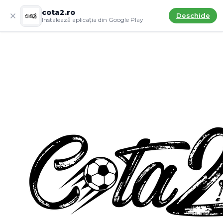
cota2.ro
Deschide
Instalează aplicația din Google Play