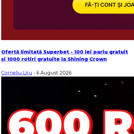
Ofertă limitată Superbet - 100 lei pariu gratuit
și 1000 rotiri gratuite la Shining Crown
Corneliu Lițu
- 6 August 2026