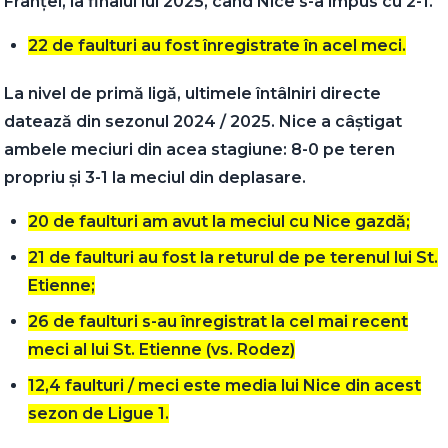
Franței, la finalul lui 2025, când Nice s-a impus cu 2-1.
22 de faulturi au fost înregistrate în acel meci.
La nivel de primă ligă, ultimele întâlniri directe
datează din sezonul 2024 / 2025. Nice a câștigat
ambele meciuri din acea stagiune: 8-0 pe teren
propriu și 3-1 la meciul din deplasare.
20 de faulturi am avut la meciul cu Nice gazdă;
21 de faulturi au fost la returul de pe terenul lui St.
Etienne;
26 de faulturi s-au înregistrat la cel mai recent
meci al lui St. Etienne (vs. Rodez)
12,4 faulturi / meci este media lui Nice din acest
sezon de Ligue 1.