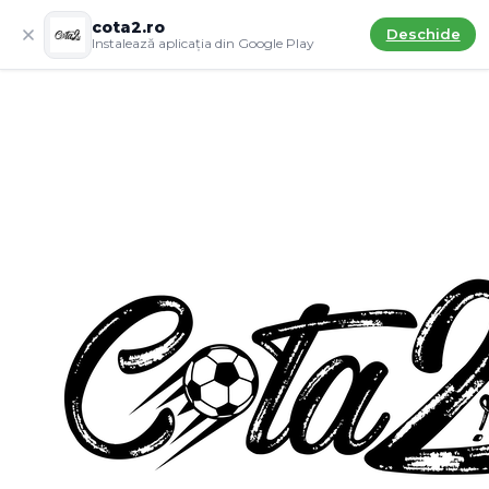
cota2.ro
Deschide
Instalează aplicația din Google Play