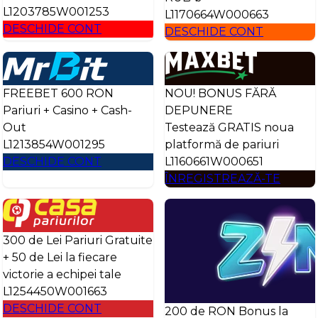
L1203785W001253
L1170664W000663
DESCHIDE CONT
DESCHIDE CONT
FREEBET 600 RON
NOU! BONUS FĂRĂ
Pariuri + Casino + Cash-
DEPUNERE
Out
Testează GRATIS noua
L1213854W001295
platformă de pariuri
DESCHIDE CONT
L1160661W000651
ÎNREGISTREAZĂ-TE
300 de Lei Pariuri Gratuite
+ 50 de Lei la fiecare
victorie a echipei tale
L1254450W001663
DESCHIDE CONT
200 de RON Bonus la