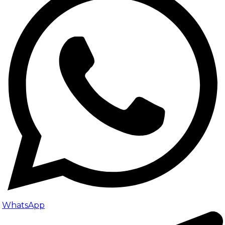
WhatsApp