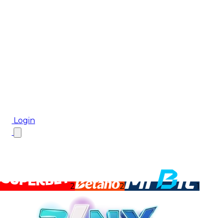
Biletul Zilei
Ponturi Pariuri
Aplicația mobilă Cota2
Top Case de Pariuri
Bonus De Bun Venit
Bonus Fără Depunere
Top Cazinouri
Rotiri Gratuite
Blog
Login
2
2
1