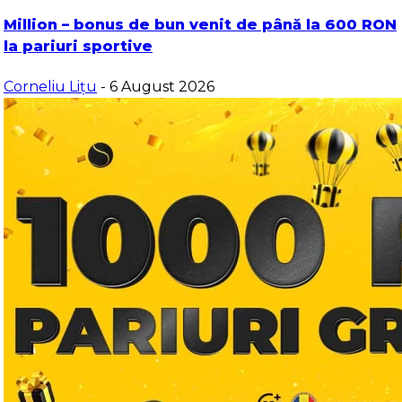
Million – bonus de bun venit de până la 600 RON
la pariuri sportive
Corneliu Lițu
- 6 August 2026