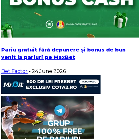
Pariu gratuit fără depunere și bonus de bun
venit la pariuri pe MaxBet
Bet Factor
- 24 June 2026