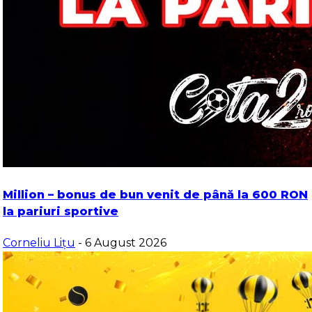
Million – bonus de bun venit de până la 600 RON
la pariuri sportive
Corneliu Lițu
- 6 August 2026