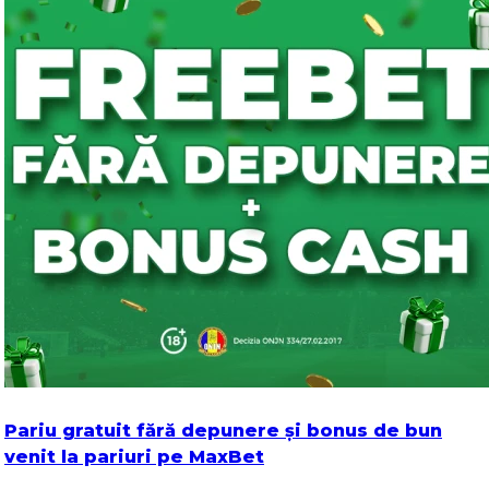
Pariu gratuit fără depunere și bonus de bun
venit la pariuri pe MaxBet