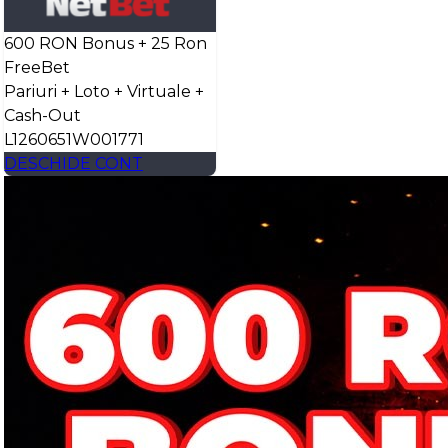
600 RON Bonus + 25 Ron
FreeBet
Pariuri + Loto + Virtuale +
Cash-Out
L1260651W001771
DESCHIDE CONT