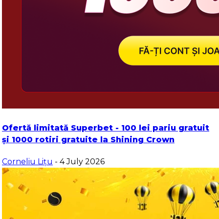
Ofertă limitată Superbet - 100 lei pariu gratuit
și 1000 rotiri gratuite la Shining Crown
Corneliu Lițu
- 4 July 2026