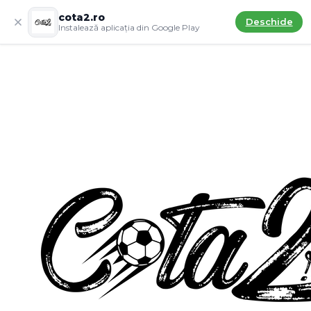
cota2.ro
Deschide
Instalează aplicația din Google Play