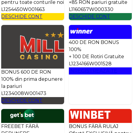
pentru toate conturile noi
+85 RON pariuri gratuite
L1254450W001663
L1160657W000330
DESCHIDE CONT
DESCHIDE CONT
400 DE RON BONUS
100%
+ 100 DE Rotiri Gratuite
L1234166W001528
ÎNREGISTREAZĂ-TE
BONUS 600 DE RON
100% din prima depunere
la pariuri
L1234008W001473
DESCHIDE CONT
FREEBET FĂRĂ
BONUS FĂRĂ RULAJ