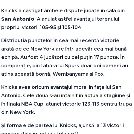
Knicks a câștigat ambele dispute jucate în sala din
San Antonio
. A anulat astfel avantajul terenului
propriu, victorii 105-95 și 105-104.
Distribuția punctelor în cea mai recentă victorie
arată de ce New York are într-adevăr cea mai bună
echipă. Au fost 4 jucători cu cel puțin 17 puncte. În
comparație, din tabăra lui Spurs doar doi oameni au
atins această bornă, Wembanyama și Fox.
Knicks avea oricum avantajul moral în fața lui San
Antonio. Cele două s-au întâlnit în actuala stagiune și
în finala NBA Cup, atunci victorie 123-113 pentru trupa
din New York.
Și forma e de partea lui Knicks, ajunsă la 13 victorii
consecutive în actualul play-off.