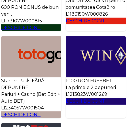
DEPUNERE
Ofertă EXCLUSIVĂ pentru
600 RON BONUS de bun
comunitatea Cota2.ro
venit
L1183150W000826
L1173107W000815
DESCHIDE CONT
DESCHIDE CONT
Starter Pack: FĂRĂ
1000 RON FREEBET
DEPUNERE
La primele 2 depuneri
Pariuri + Casino (Bet Edit +
L1213823W001269
Auto BET)
DESCHIDE CONT
L1234057W001504
DESCHIDE CONT