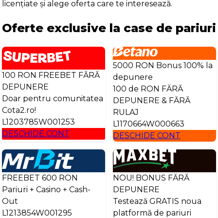
licențiate și alege oferta care te interesează.
Oferte exclusive la case de pariuri
5000 RON Bonus 100% la
100 RON FREEBET FĂRĂ
depunere
DEPUNERE
100 de RON FĂRĂ
Doar pentru comunitatea
DEPUNERE & FĂRĂ
Cota2.ro!
RULAJ
L1203785W001253
L1170664W000663
DESCHIDE CONT
DESCHIDE CONT
FREEBET 600 RON
NOU! BONUS FĂRĂ
Pariuri + Casino + Cash-
DEPUNERE
Out
Testează GRATIS noua
L1213854W001295
platformă de pariuri