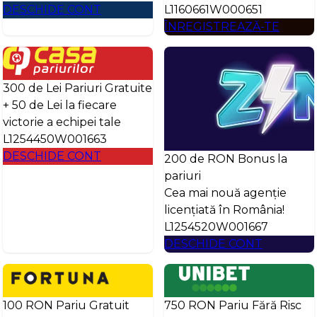
DESCHIDE CONT
L1160661W000651
ÎNREGISTREAZĂ-TE
300 de Lei Pariuri Gratuite
+ 50 de Lei la fiecare
victorie a echipei tale
L1254450W001663
DESCHIDE CONT
200 de RON Bonus la
pariuri
Cea mai nouă agenție
licențiată în România!
L1254520W001667
DESCHIDE CONT
100 RON Pariu Gratuit
750 RON Pariu Fără Risc