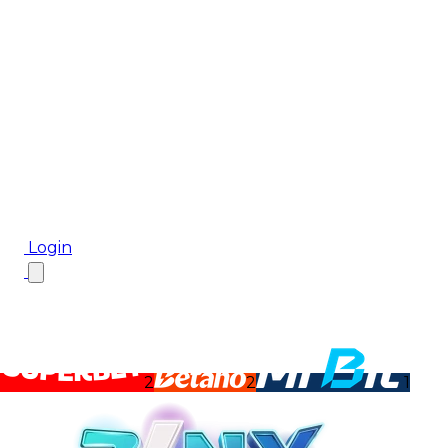
Biletul Zilei
Ponturi Pariuri
Aplicația mobilă Cota2
Top Case de Pariuri
Bonus De Bun Venit
Bonus Fără Depunere
Top Cazinouri
Rotiri Gratuite
Blog
Login
2
2
1