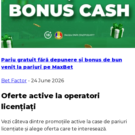
Pariu gratuit fără depunere și bonus de bun
venit la pariuri pe MaxBet
Bet Factor
- 24 June 2026
Oferte active la operatori
licențiați
Vezi câteva dintre promoțiile active la case de pariuri
licențiate și alege oferta care te interesează.