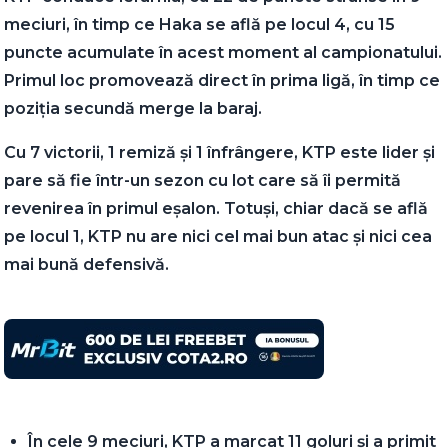
meciuri, în timp ce Haka se află pe locul 4, cu 15
puncte acumulate în acest moment al campionatului.
Primul loc promovează direct în prima ligă, în timp ce
poziția secundă merge la baraj.
Cu 7 victorii, 1 remiză și 1 înfrângere, KTP este lider și
pare să fie într-un sezon cu lot care să îi permită
revenirea în primul eșalon. Totuși, chiar dacă se află
pe locul 1, KTP nu are nici cel mai bun atac și nici cea
mai bună defensivă.
În cele 9 meciuri, KTP a marcat 11 goluri și a primit