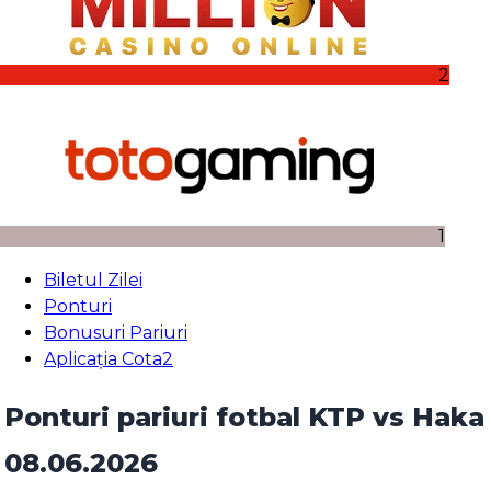
2
1
Biletul Zilei
Ponturi
Bonusuri Pariuri
Aplicația Cota2
Ponturi pariuri fotbal KTP vs Haka
08.06.2026