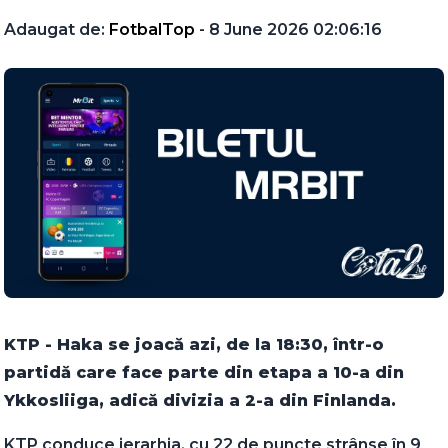
Adaugat de:
FotbalTop
- 8 June 2026 02:06:16
KTP - Haka se joacă azi, de la 18:30, într-o
partidă care face parte din etapa a 10-a din
Ykkosliiga, adică divizia a 2-a din Finlanda.
KTP conduce ierarhia, cu 22 de puncte strânse în 9