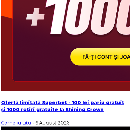
Ofertă limitată Superbet - 100 lei pariu gratuit
și 1000 rotiri gratuite la Shining Crown
Corneliu Lițu
- 6 August 2026