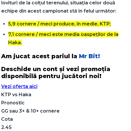
lovituri de la colțul terenului, situația celor două
echipe din acest campionat stă în felul următor:
5,9 cornere / meci produce, în medie, KTP;
7,1 cornere / meci este media oaspeților de la
Haka.
Am jucat acest pariul la
Mr Bit!
Deschide un cont și vezi promoția
disponibilă pentru jucători noi!
Vezi oferta aici
KTP
vs
Haka
Pronostic
GG sau 3+ & 10+ cornere
Cota
2.45