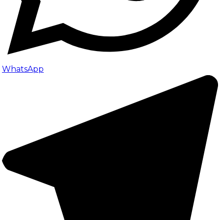
WhatsApp