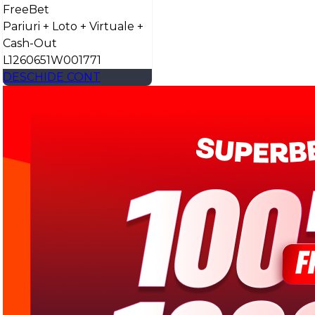
FreeBet
Pariuri + Loto + Virtuale +
Cash-Out
L1260651W001771
DESCHIDE CONT