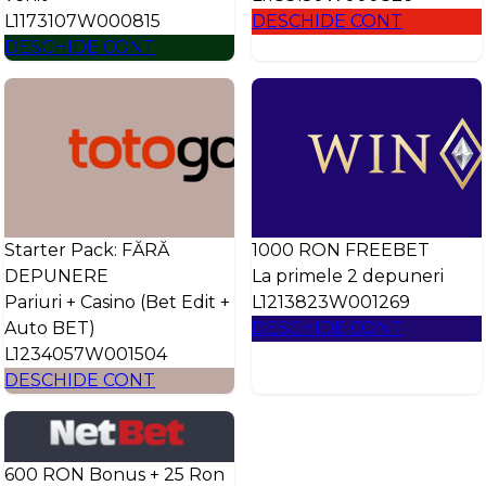
L1173107W000815
DESCHIDE CONT
DESCHIDE CONT
Starter Pack: FĂRĂ
1000 RON FREEBET
DEPUNERE
La primele 2 depuneri
Pariuri + Casino (Bet Edit +
L1213823W001269
Auto BET)
DESCHIDE CONT
L1234057W001504
DESCHIDE CONT
600 RON Bonus + 25 Ron