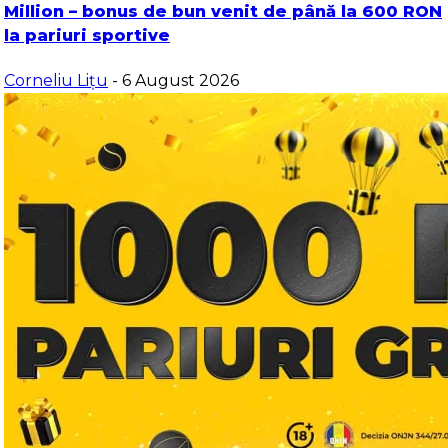
Million – bonus de bun venit de până la 600 RON
la pariuri sportive
Corneliu Lițu
- 6 August 2026