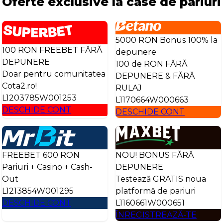
Oferte exclusive la case de pariuri
5000 RON Bonus 100% la
100 RON FREEBET FĂRĂ
depunere
DEPUNERE
100 de RON FĂRĂ
Doar pentru comunitatea
DEPUNERE & FĂRĂ
Cota2.ro!
RULAJ
L1203785W001253
L1170664W000663
DESCHIDE CONT
DESCHIDE CONT
FREEBET 600 RON
NOU! BONUS FĂRĂ
Pariuri + Casino + Cash-
DEPUNERE
Out
Testează GRATIS noua
L1213854W001295
platformă de pariuri
DESCHIDE CONT
L1160661W000651
ÎNREGISTREAZĂ-TE