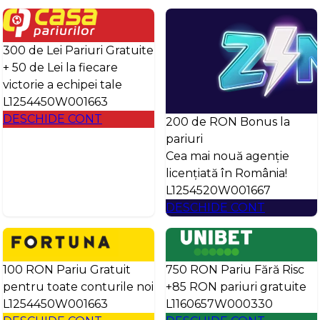
300 de Lei Pariuri Gratuite
+ 50 de Lei la fiecare
victorie a echipei tale
L1254450W001663
DESCHIDE CONT
200 de RON Bonus la
pariuri
Cea mai nouă agenție
licențiată în România!
L1254520W001667
DESCHIDE CONT
100 RON Pariu Gratuit
750 RON Pariu Fără Risc
pentru toate conturile noi
+85 RON pariuri gratuite
L1254450W001663
L1160657W000330