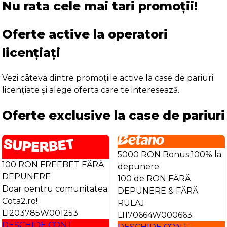
Nu rata cele mai tari promoții!
Oferte active la operatori
licențiați
Vezi câteva dintre promoțiile active la case de pariuri
licențiate și alege oferta care te interesează.
Oferte exclusive la case de pariuri
5000 RON Bonus 100% la
100 RON FREEBET FĂRĂ
depunere
DEPUNERE
100 de RON FĂRĂ
Doar pentru comunitatea
DEPUNERE & FĂRĂ
Cota2.ro!
RULAJ
L1203785W001253
L1170664W000663
DESCHIDE CONT