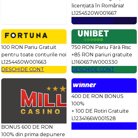
licențiată în România!
L1254520W001667
DESCHIDE CONT
100 RON Pariu Gratuit
750 RON Pariu Fără Risc
pentru toate conturile noi
+85 RON pariuri gratuite
L1254450W001663
L1160657W000330
DESCHIDE CONT
DESCHIDE CONT
400 DE RON BONUS
100%
+ 100 DE Rotiri Gratuite
L1234166W001528
ÎNREGISTREAZĂ-TE
BONUS 600 DE RON
100% din prima depunere