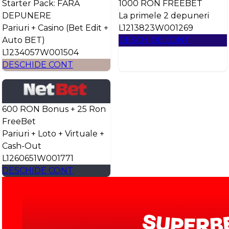
Starter Pack: FĂRĂ
1000 RON FREEBET
DEPUNERE
La primele 2 depuneri
Pariuri + Casino (Bet Edit +
L1213823W001269
Auto BET)
DESCHIDE CONT
L1234057W001504
DESCHIDE CONT
600 RON Bonus + 25 Ron
FreeBet
Pariuri + Loto + Virtuale +
Cash-Out
L1260651W001771
DESCHIDE CONT