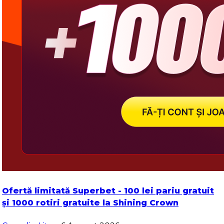
Ofertă limitată Superbet - 100 lei pariu gratuit
și 1000 rotiri gratuite la Shining Crown