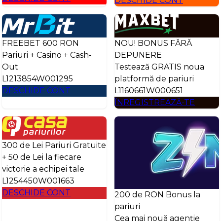
DESCHIDE CONT
FREEBET 600 RON
NOU! BONUS FĂRĂ
Pariuri + Casino + Cash-
DEPUNERE
Out
Testează GRATIS noua
L1213854W001295
platformă de pariuri
DESCHIDE CONT
L1160661W000651
ÎNREGISTREAZĂ-TE
300 de Lei Pariuri Gratuite
+ 50 de Lei la fiecare
victorie a echipei tale
L1254450W001663
DESCHIDE CONT
200 de RON Bonus la
pariuri
Cea mai nouă agenție