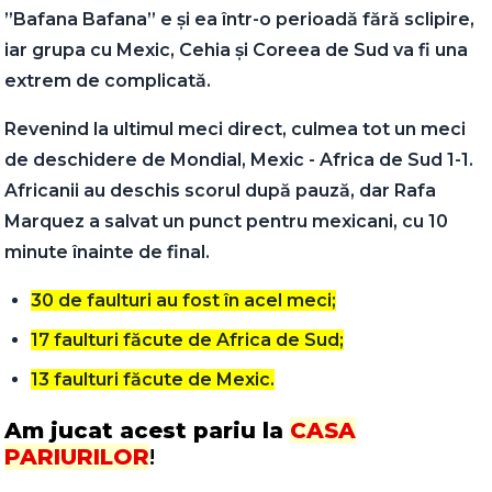
”Bafana Bafana” e și ea într-o perioadă fără sclipire,
iar grupa cu Mexic, Cehia și Coreea de Sud va fi una
extrem de complicată.
Revenind la ultimul meci direct, culmea tot un meci
de deschidere de Mondial, Mexic - Africa de Sud 1-1.
Africanii au deschis scorul după pauză, dar Rafa
Marquez a salvat un punct pentru mexicani, cu 10
minute înainte de final.
30 de faulturi au fost în acel meci;
17 faulturi făcute de Africa de Sud;
13 faulturi făcute de Mexic.
Am jucat acest pariu la
CASA
PARIURILOR
!