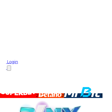
Biletul Zilei
Ponturi Pariuri
Aplicația mobilă Cota2
Top Case de Pariuri
Bonus De Bun Venit
Bonus Fără Depunere
Top Cazinouri
Rotiri Gratuite
Blog
Login
2
2
1