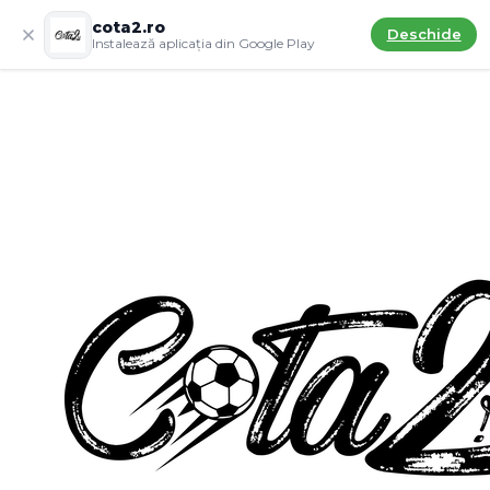
cota2.ro
Deschide
Instalează aplicația din Google Play