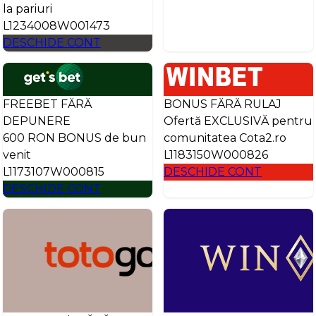
la pariuri
L1234008W001473
DESCHIDE CONT
FREEBET FĂRĂ
BONUS FĂRĂ RULAJ
DEPUNERE
Ofertă EXCLUSIVĂ pentru
600 RON BONUS de bun
comunitatea Cota2.ro
venit
L1183150W000826
L1173107W000815
DESCHIDE CONT
DESCHIDE CONT