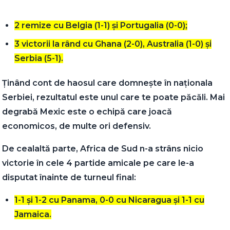
2 remize cu Belgia (1-1) și Portugalia (0-0);
3 victorii la rând cu Ghana (2-0), Australia (1-0) și
Serbia (5-1).
Ținând cont de haosul care domnește în naționala
Serbiei, rezultatul este unul care te poate păcăli. Mai
degrabă Mexic este o echipă care joacă
economicos, de multe ori defensiv.
De cealaltă parte, Africa de Sud n-a strâns nicio
victorie în cele 4 partide amicale pe care le-a
disputat înainte de turneul final:
1-1 și 1-2 cu Panama, 0-0 cu Nicaragua și 1-1 cu
Jamaica.