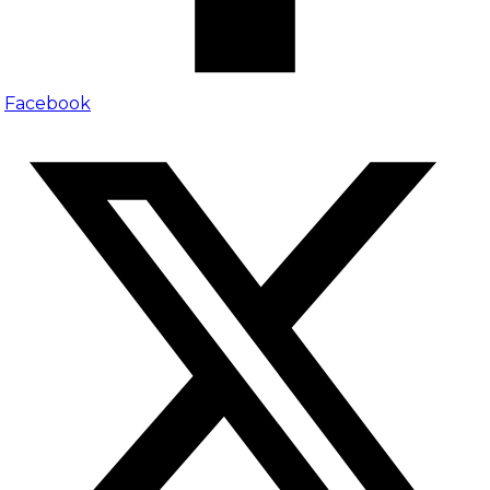
Facebook