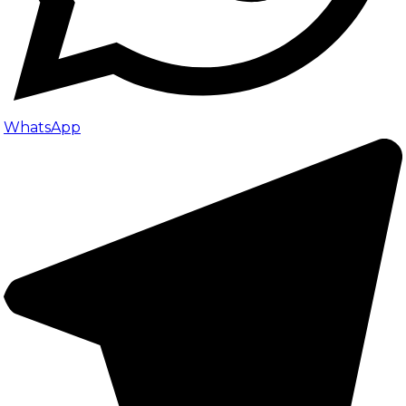
WhatsApp