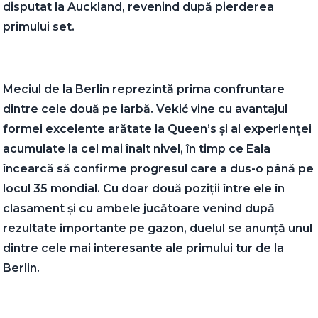
disputat la Auckland, revenind după pierderea
primului set.
Meciul de la Berlin reprezintă prima confruntare
dintre cele două pe iarbă. Vekić vine cu avantajul
formei excelente arătate la Queen’s și al experienței
acumulate la cel mai înalt nivel, în timp ce Eala
încearcă să confirme progresul care a dus-o până pe
locul 35 mondial. Cu doar două poziții între ele în
clasament și cu ambele jucătoare venind după
rezultate importante pe gazon, duelul se anunță unul
dintre cele mai interesante ale primului tur de la
Berlin.