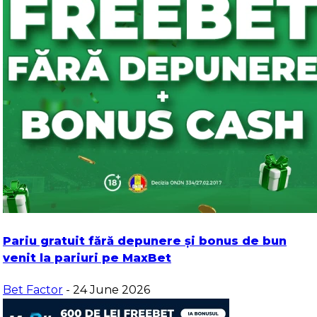
Pariu gratuit fără depunere și bonus de bun
venit la pariuri pe MaxBet
Bet Factor
- 24 June 2026