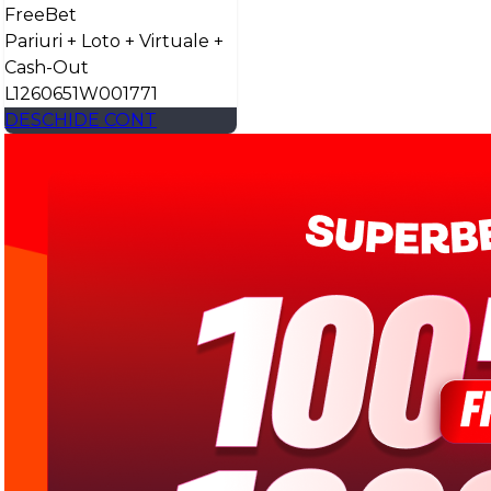
FreeBet
Pariuri + Loto + Virtuale +
Cash-Out
L1260651W001771
DESCHIDE CONT