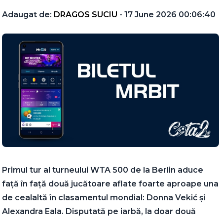
Adaugat de:
DRAGOS SUCIU
- 17 June 2026 00:06:40
Primul tur al turneului WTA 500 de la Berlin aduce
față în față două jucătoare aflate foarte aproape una
de cealaltă în clasamentul mondial: Donna Vekić și
Alexandra Eala. Disputată pe iarbă, la doar două