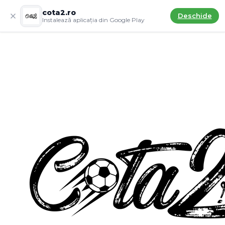
cota2.ro
Deschide
Instalează aplicația din Google Play