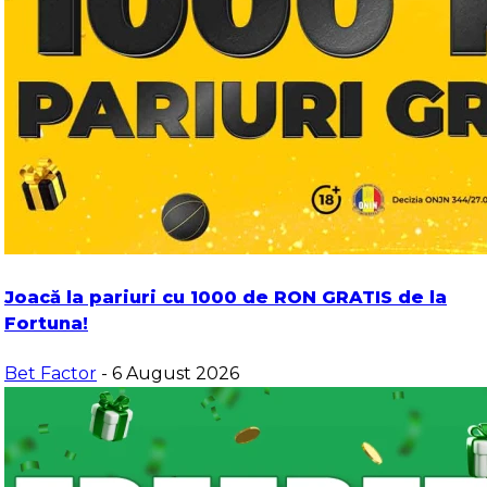
Joacă la pariuri cu 1000 de RON GRATIS de la
Fortuna!
Bet Factor
- 6 August 2026