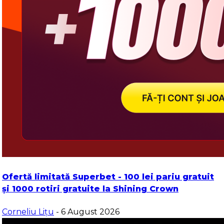
Ofertă limitată Superbet - 100 lei pariu gratuit
și 1000 rotiri gratuite la Shining Crown
Corneliu Lițu
- 6 August 2026