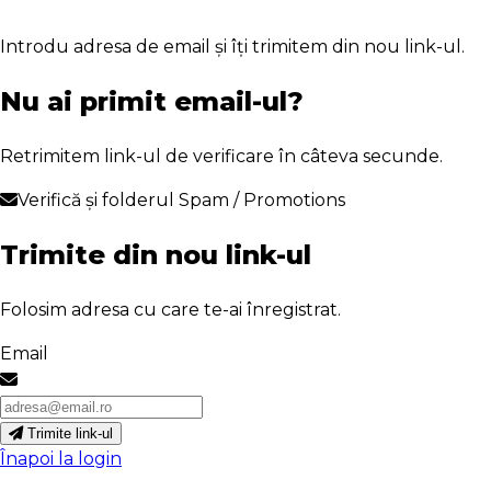
Introdu adresa de email și îți trimitem din nou link-ul.
Nu ai primit email-ul?
Retrimitem link-ul de verificare în câteva secunde.
Verifică și folderul Spam / Promotions
Trimite din nou link-ul
Folosim adresa cu care te-ai înregistrat.
Email
Trimite link-ul
Înapoi la login