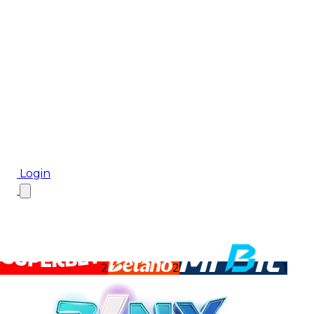
Biletul Zilei
Ponturi Pariuri
Aplicația mobilă Cota2
Top Case de Pariuri
Bonus De Bun Venit
Bonus Fără Depunere
Top Cazinouri
Rotiri Gratuite
Blog
Login
2
2
1