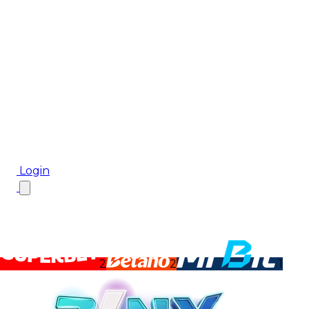
Biletul Zilei
Ponturi Pariuri
Aplicația mobilă Cota2
Top Case de Pariuri
Bonus De Bun Venit
Bonus Fără Depunere
Top Cazinouri
Rotiri Gratuite
Blog
Login
2
2
1