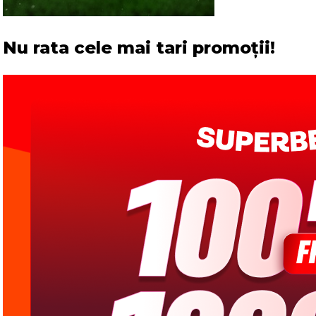
Nu rata cele mai tari promoții!