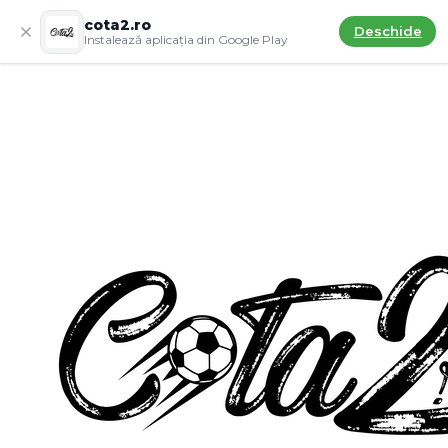
cota2.ro
Deschide
Instalează aplicația din Google Play