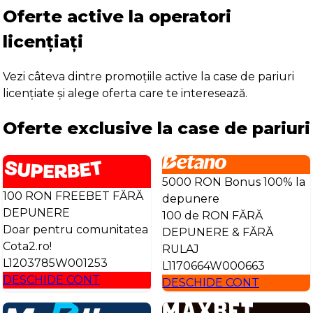
Oferte active la operatori
licențiați
Vezi câteva dintre promoțiile active la case de pariuri
licențiate și alege oferta care te interesează.
Oferte exclusive la case de pariuri
5000 RON Bonus 100% la
100 RON FREEBET FĂRĂ
depunere
DEPUNERE
100 de RON FĂRĂ
Doar pentru comunitatea
DEPUNERE & FĂRĂ
Cota2.ro!
RULAJ
L1203785W001253
L1170664W000663
DESCHIDE CONT
DESCHIDE CONT