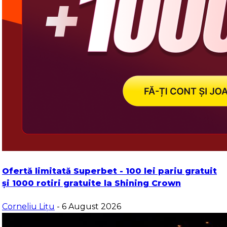
Ofertă limitată Superbet - 100 lei pariu gratuit
și 1000 rotiri gratuite la Shining Crown
Corneliu Lițu
- 6 August 2026