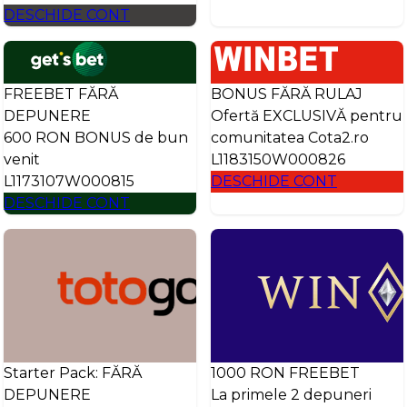
DESCHIDE CONT
FREEBET FĂRĂ
BONUS FĂRĂ RULAJ
DEPUNERE
Ofertă EXCLUSIVĂ pentru
600 RON BONUS de bun
comunitatea Cota2.ro
venit
L1183150W000826
L1173107W000815
DESCHIDE CONT
DESCHIDE CONT
Starter Pack: FĂRĂ
1000 RON FREEBET
DEPUNERE
La primele 2 depuneri