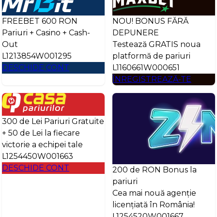
FREEBET 600 RON
NOU! BONUS FĂRĂ
Pariuri + Casino + Cash-
DEPUNERE
Out
Testează GRATIS noua
L1213854W001295
platformă de pariuri
DESCHIDE CONT
L1160661W000651
ÎNREGISTREAZĂ-TE
300 de Lei Pariuri Gratuite
+ 50 de Lei la fiecare
victorie a echipei tale
L1254450W001663
DESCHIDE CONT
200 de RON Bonus la
pariuri
Cea mai nouă agenție
licențiată în România!
L1254520W001667