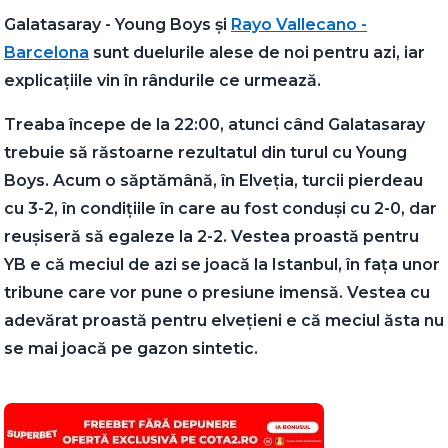
Galatasaray - Young Boys și
Rayo Vallecano -
Barcelona
sunt duelurile alese de noi pentru azi, iar
explicațiile vin în rândurile ce urmează.
Treaba începe de la 22:00, atunci când Galatasaray
trebuie să răstoarne rezultatul din turul cu Young
Boys. Acum o săptămână, în Elveția, turcii pierdeau
cu 3-2, în condițiile în care au fost conduși cu 2-0, dar
reușiseră să egaleze la 2-2. Vestea proastă pentru
YB e că meciul de azi se joacă la Istanbul, în fața unor
tribune care vor pune o presiune imensă. Vestea cu
adevărat proastă pentru elvețieni e că meciul ăsta nu
se mai joacă pe gazon sintetic.