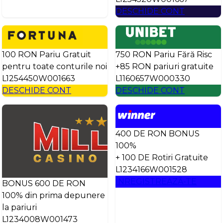
DESCHIDE CONT
100 RON Pariu Gratuit
750 RON Pariu Fără Risc
pentru toate conturile noi
+85 RON pariuri gratuite
L1254450W001663
L1160657W000330
DESCHIDE CONT
DESCHIDE CONT
400 DE RON BONUS
100%
+ 100 DE Rotiri Gratuite
L1234166W001528
ÎNREGISTREAZĂ-TE
BONUS 600 DE RON
100% din prima depunere
la pariuri
L1234008W001473