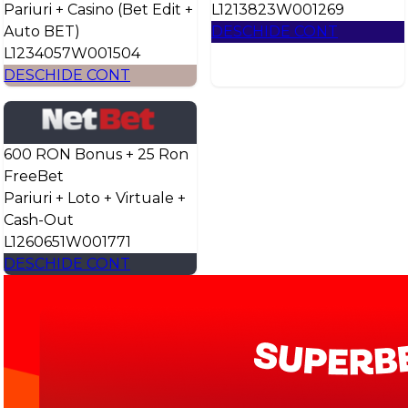
Pariuri + Casino (Bet Edit +
L1213823W001269
Auto BET)
DESCHIDE CONT
L1234057W001504
DESCHIDE CONT
600 RON Bonus + 25 Ron
FreeBet
Pariuri + Loto + Virtuale +
Cash-Out
L1260651W001771
DESCHIDE CONT