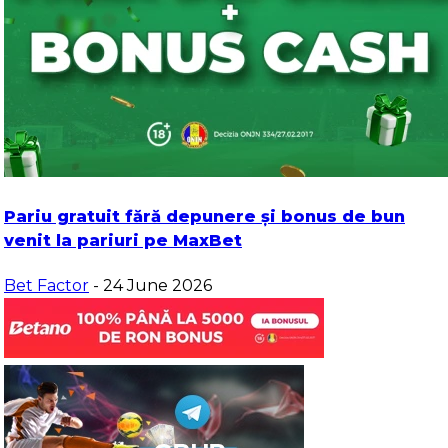
Pariu gratuit fără depunere și bonus de bun
venit la pariuri pe MaxBet
Bet Factor
- 24 June 2026