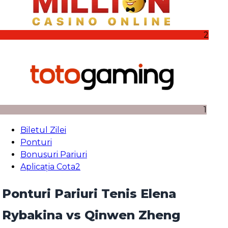
2
1
Biletul Zilei
Ponturi
Bonusuri Pariuri
Aplicația Cota2
Ponturi Pariuri Tenis Elena
Rybakina vs Qinwen Zheng