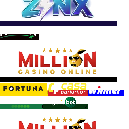
1
1
1
1
1
1
1
2