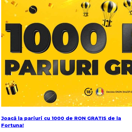
Joacă la pariuri cu 1000 de RON GRATIS de la
Fortuna!