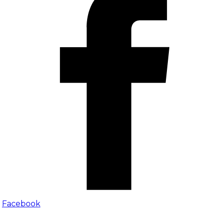
Facebook