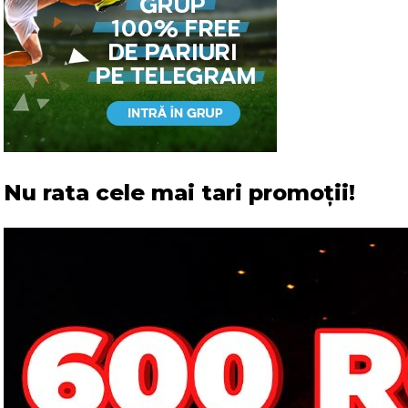
Nu rata cele mai tari promoții!