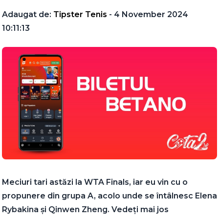
Adaugat de:
Tipster Tenis
- 4 November 2024
10:11:13
Meciuri tari astăzi la WTA Finals, iar eu vin cu o
propunere din grupa A, acolo unde se întâlnesc Elena
Rybakina și Qinwen Zheng. Vedeți mai jos