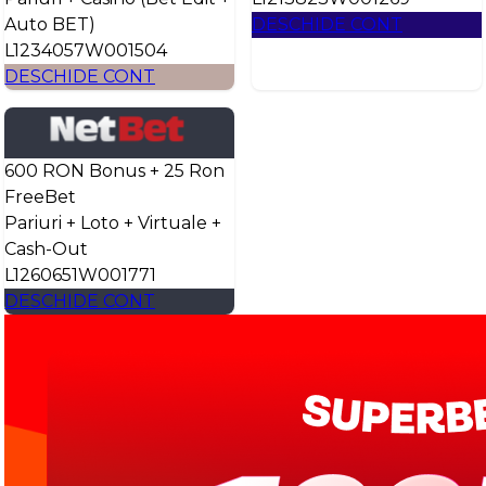
Auto BET)
DESCHIDE CONT
L1234057W001504
DESCHIDE CONT
600 RON Bonus + 25 Ron
FreeBet
Pariuri + Loto + Virtuale +
Cash-Out
L1260651W001771
DESCHIDE CONT