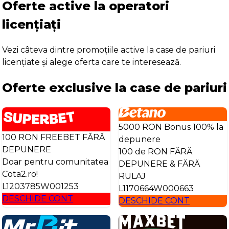
Oferte active la operatori
licențiați
Vezi câteva dintre promoțiile active la case de pariuri
licențiate și alege oferta care te interesează.
Oferte exclusive la case de pariuri
5000 RON Bonus 100% la
100 RON FREEBET FĂRĂ
depunere
DEPUNERE
100 de RON FĂRĂ
Doar pentru comunitatea
DEPUNERE & FĂRĂ
Cota2.ro!
RULAJ
L1203785W001253
L1170664W000663
DESCHIDE CONT
DESCHIDE CONT