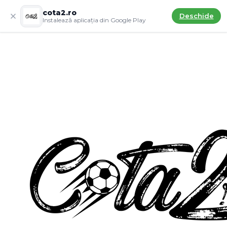
cota2.ro
Deschide
Instalează aplicația din Google Play