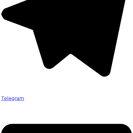
Telegram