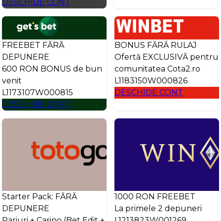
DESCHIDE CONT
FREEBET FĂRĂ
BONUS FĂRĂ RULAJ
DEPUNERE
Ofertă EXCLUSIVĂ pentru
600 RON BONUS de bun
comunitatea Cota2.ro
venit
L1183150W000826
L1173107W000815
DESCHIDE CONT
DESCHIDE CONT
Starter Pack: FĂRĂ
1000 RON FREEBET
DEPUNERE
La primele 2 depuneri
Pariuri + Casino (Bet Edit +
L1213823W001269