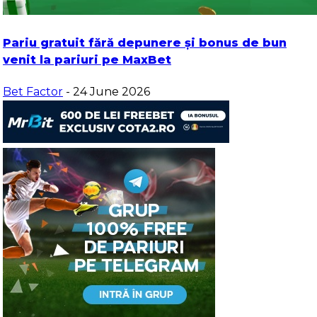
Pariu gratuit fără depunere și bonus de bun
venit la pariuri pe MaxBet
Bet Factor
- 24 June 2026