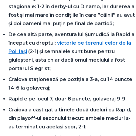
stagionale: 1-2 în derby-ul cu Dinamo, iar durerea a
fost și mai mare în condițiile în care ”câinii” au avut
și doi oameni mai puțin pe final de partidă;
De cealaltă parte, aventura lui Șumudică la Rapid a
început cu dreptul:
victorie pe terenul celor de la
Poli Iași
(2-1) și semnalele sunt bune pentru
giuleșteni, asta chiar dacă omul meciului a fost
portarul Siegrist;
Craiova staționează pe poziția a 3-a, cu 14 puncte,
14-6 la golaveraj;
Rapid e pe locul 7, doar 8 puncte, golaveraj 9-9;
Craiova a câștigat ultimele două dueluri cu Rapid,
din playoff-ul sezonului trecut: ambele meciuri s-
au terminat cu același scor, 2-1;