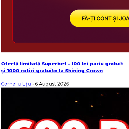
Ofertă limitată Superbet - 100 lei pariu gratuit
și 1000 rotiri gratuite la Shining Crown
Corneliu Lițu
- 6 August 2026