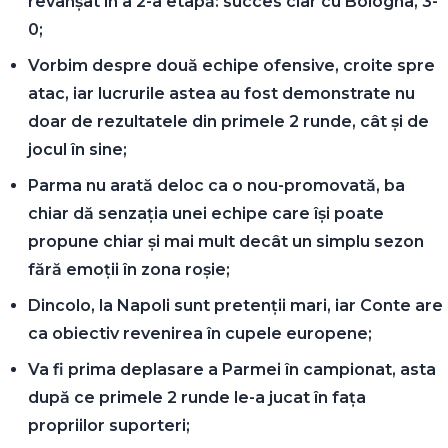
revanșat în a 2-a etapă: succes clar cu Bologna, 3-
0;
Vorbim despre două echipe ofensive, croite spre
atac, iar lucrurile astea au fost demonstrate nu
doar de rezultatele din primele 2 runde, cât și de
jocul în sine;
Parma nu arată deloc ca o nou-promovată, ba
chiar dă senzația unei echipe care își poate
propune chiar și mai mult decât un simplu sezon
fără emoții în zona roșie;
Dincolo, la Napoli sunt pretenții mari, iar Conte are
ca obiectiv revenirea în cupele europene;
Va fi prima deplasare a Parmei în campionat, asta
după ce primele 2 runde le-a jucat în fața
propriilor suporteri;