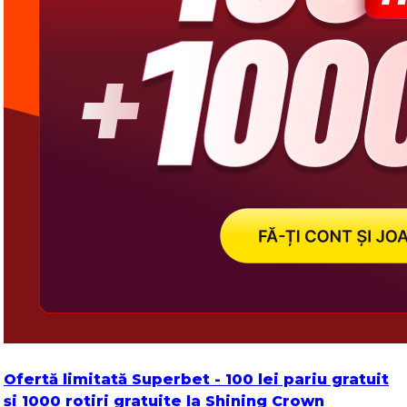
Ofertă limitată Superbet - 100 lei pariu gratuit
și 1000 rotiri gratuite la Shining Crown