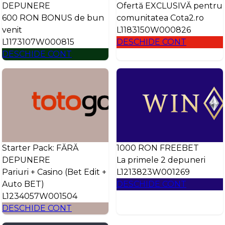
DEPUNERE
Ofertă EXCLUSIVĂ pentru
600 RON BONUS de bun
comunitatea Cota2.ro
venit
L1183150W000826
L1173107W000815
DESCHIDE CONT
DESCHIDE CONT
Starter Pack: FĂRĂ
1000 RON FREEBET
DEPUNERE
La primele 2 depuneri
Pariuri + Casino (Bet Edit +
L1213823W001269
Auto BET)
DESCHIDE CONT
L1234057W001504
DESCHIDE CONT