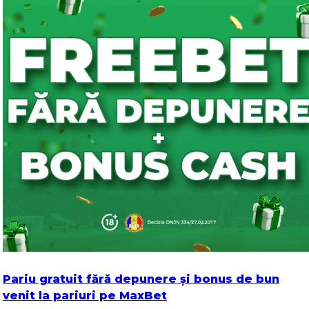
Pariu gratuit fără depunere și bonus de bun
venit la pariuri pe MaxBet