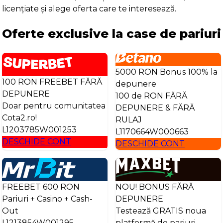
licențiate și alege oferta care te interesează.
Oferte exclusive la case de pariuri
5000 RON Bonus 100% la
100 RON FREEBET FĂRĂ
depunere
DEPUNERE
100 de RON FĂRĂ
Doar pentru comunitatea
DEPUNERE & FĂRĂ
Cota2.ro!
RULAJ
L1203785W001253
L1170664W000663
DESCHIDE CONT
DESCHIDE CONT
FREEBET 600 RON
NOU! BONUS FĂRĂ
Pariuri + Casino + Cash-
DEPUNERE
Out
Testează GRATIS noua
L1213854W001295
platformă de pariuri