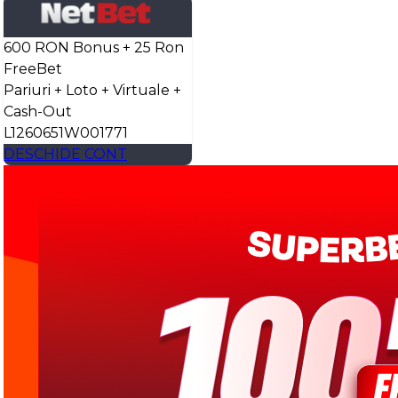
600 RON Bonus + 25 Ron
FreeBet
Pariuri + Loto + Virtuale +
Cash-Out
L1260651W001771
DESCHIDE CONT