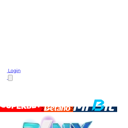
Biletul Zilei
Ponturi Pariuri
Aplicația mobilă Cota2
Top Case de Pariuri
Bonus De Bun Venit
Bonus Fără Depunere
Top Cazinouri
Rotiri Gratuite
Blog
Login
2
2
1