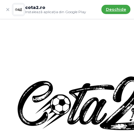
cota2.ro
Deschide
Instalează aplicația din Google Play