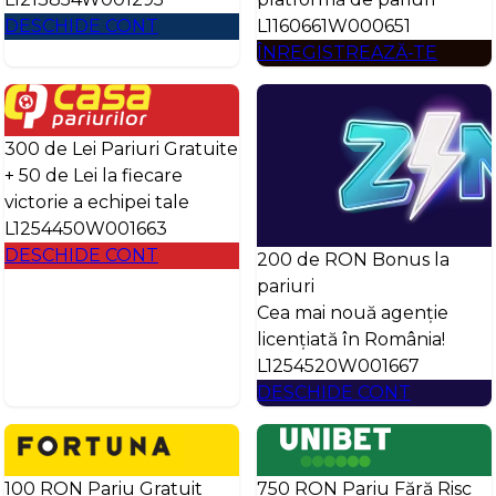
DESCHIDE CONT
L1160661W000651
ÎNREGISTREAZĂ-TE
300 de Lei Pariuri Gratuite
+ 50 de Lei la fiecare
victorie a echipei tale
L1254450W001663
DESCHIDE CONT
200 de RON Bonus la
pariuri
Cea mai nouă agenție
licențiată în România!
L1254520W001667
DESCHIDE CONT
100 RON Pariu Gratuit
750 RON Pariu Fără Risc