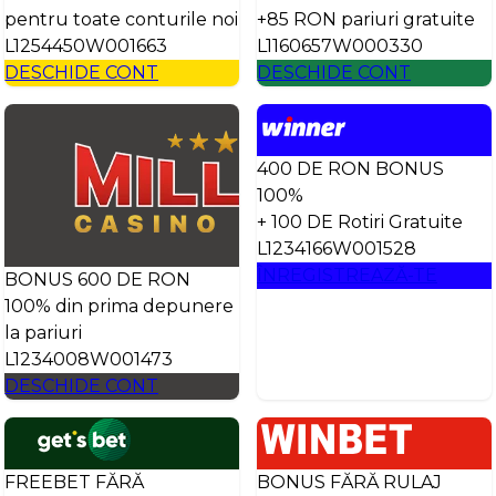
pentru toate conturile noi
+85 RON pariuri gratuite
L1254450W001663
L1160657W000330
DESCHIDE CONT
DESCHIDE CONT
400 DE RON BONUS
100%
+ 100 DE Rotiri Gratuite
L1234166W001528
ÎNREGISTREAZĂ-TE
BONUS 600 DE RON
100% din prima depunere
la pariuri
L1234008W001473
DESCHIDE CONT
FREEBET FĂRĂ
BONUS FĂRĂ RULAJ