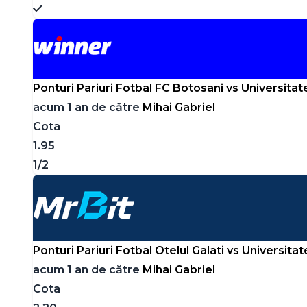
Ponturi Pariuri Fotbal FC Botosani vs Universitat
acum 1 an de către
Mihai Gabriel
Cota
1.95
1/2
Ponturi Pariuri Fotbal Otelul Galati vs Universitat
acum 1 an de către
Mihai Gabriel
Cota