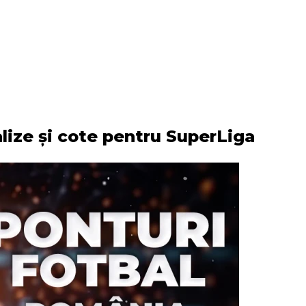
lize și cote pentru SuperLiga