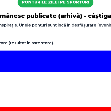
PONTURILE ZILEI PE SPORTURI
omânesc publicate (arhivă) - câștiga
nspirație. Unele ponturi sunt încă în desfășurare (eveni
rare (rezultat în așteptare).