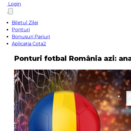
Login
Biletul Zilei
Ponturi
Bonusuri Pariuri
Aplicația Cota2
Ponturi fotbal România azi: ana