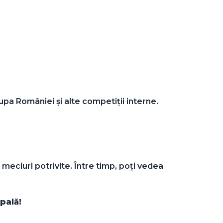
pa României și alte competiții interne.
meciuri potrivite. Între timp, poți vedea
pală!