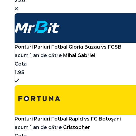
2.20
Ponturi Pariuri Fotbal Gloria Buzau vs FCSB
acum 1 an de către
Mihai Gabriel
Cota
1.95
Ponturi Pariuri Fotbal Rapid vs FC Botoșani
acum 1 an de către
Cristopher
Cota