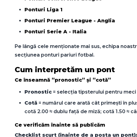
Ponturi Liga 1
Ponturi Premier League - Anglia
Ponturi Serie A - Italia
Pe lângă cele menționate mai sus, echipa noastră 
secțiunea ponturi pariuri fotbal.
Cum interpretăm un pont
Ce înseamnă ”pronostic” și ”cotă”
Pronostic
= selecția tipsterului pentru meci
Cotă
= numărul care arată cât primești în plu
cotă 2.00 ≈ dublu față de miză; cotă 1.50 ≈ câ
Ce verificăm înainte să publicăm
Checklist scurt (înainte de a posta un pont)