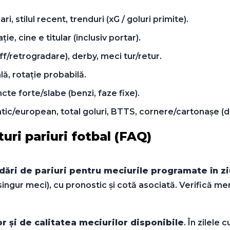
i, stilul recent, trenduri (xG / goluri primite).
ie, cine e titular (inclusiv portar).
ff/retrogradare), derby, meci tur/retur.
lă, rotație probabilă.
cte forte/slabe (benzi, faze fixe).
tic/european, total goluri, BTTS, cornere/cartonașe (
uri pariuri fotbal (FAQ)
ări de pariuri pentru meciurile programate în z
singur meci), cu pronostic și cotă asociată. Verifică mer
r și de calitatea meciurilor disponibile
. În zilele