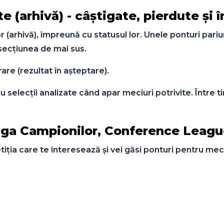
e (arhivă) - câștigate, pierdute și 
or (arhivă), împreună cu statusul lor. Unele ponturi pari
i secțiunea de mai sus.
rare (rezultat în așteptare).
cu selecții analizate când apar meciuri potrivite. Între 
Liga Campionilor, Conference League
iția care te interesează și vei găsi ponturi pentru meci