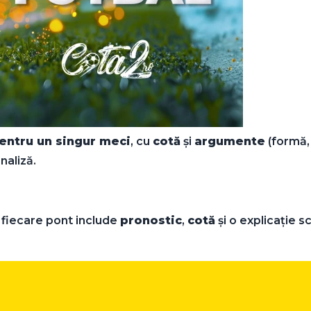
pentru un singur meci
, cu
cotă
și
argumente
(formă,
naliză.
: fiecare pont include
pronostic
,
cotă
și o explicație sc