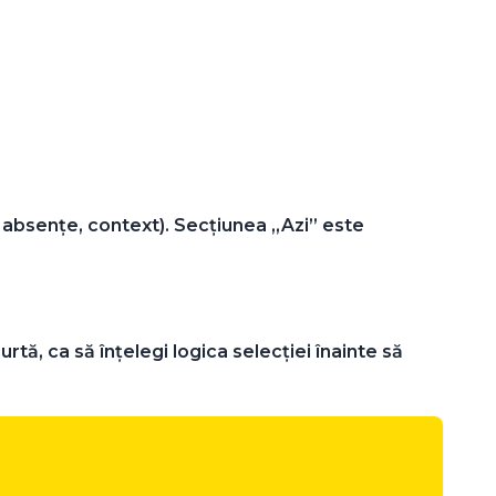
 absențe, context). Secțiunea „Azi” este
urtă, ca să înțelegi logica selecției înainte să