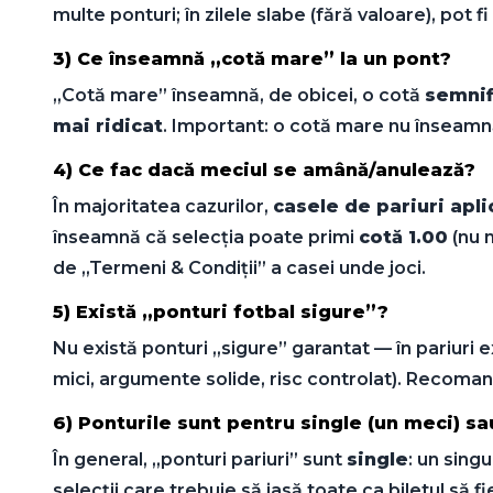
multe ponturi; în zilele slabe (fără valoare), pot 
3) Ce înseamnă „cotă mare” la un pont?
„Cotă mare” înseamnă, de obicei, o cotă
semnif
mai ridicat
. Important: o cotă mare nu înseamn
4) Ce fac dacă meciul se amână/anulează?
În majoritatea cazurilor,
casele de pariuri apli
înseamnă că selecția poate primi
cotă 1.00
(nu m
de „Termeni & Condiții” a casei unde joci.
5) Există „ponturi fotbal sigure”?
Nu există ponturi „sigure” garantat — în pariuri 
mici, argumente solide, risc controlat). Recoman
6) Ponturile sunt pentru single (un meci) s
În general, „ponturi pariuri” sunt
single
: un sing
selecții care trebuie să iasă toate ca biletul să f