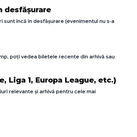
în desfășurare
uri sunt încă în desfășurare (evenimentul nu s-a
timp, poți vedea biletele recente din arhivă sau
, Liga 1, Europa League, etc.)
uri relevante și arhivă pentru cele mai