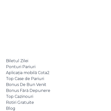
Biletul Zilei
Ponturi Pariuri
Aplicația mobilă Cota2
Top Case de Pariuri
Bonus De Bun Venit
Bonus Fără Depunere
Top Cazinouri
Rotiri Gratuite
Blog