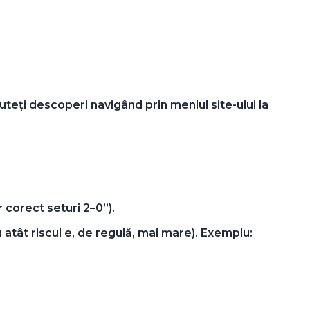
uteți descoperi navigând prin meniul site-ului la
 corect seturi 2–0”).
 atât riscul e, de regulă, mai mare). Exemplu: