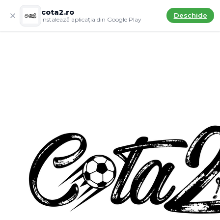
cota2.ro
Deschide
Instalează aplicația din Google Play