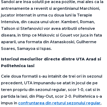
Sandoi are insa solutii pe acea pozitie, mai ales ca la
antrenamente a revenit si argentinianul Marchioni,
jucator internat in urma cu doua luni la Terapie
Intensiva, din cauza unui ulcer. Kamberi, Roman,
Tailson si Stefanovici vor avea atributii ofensive
diseara, in timp ce Miskovic si Gouet vor juca in fata
apararii, una formata din Atanaskoski, Guilherme
Soares, Samayoa si Ispas.
Istoricul meciurilor directe dintre UTA Arad si
Politehnica Iasi
Cele doua formatii s-au intalnit de trei ori in sezonul
precedent, UTA impunandu-se atat in jocul de pe
teren propriu din sezonul regular, scor 1-0, cat si in
partida la Iasi, din Play-Out, scor 2-0. Politehnica s-a
impus in
confruntarea din returul sezonului regular
,