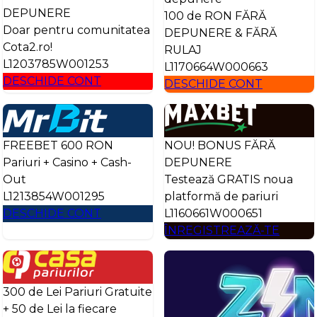
DEPUNERE
100 de RON FĂRĂ
Doar pentru comunitatea
DEPUNERE & FĂRĂ
Cota2.ro!
RULAJ
L1203785W001253
L1170664W000663
DESCHIDE CONT
DESCHIDE CONT
FREEBET 600 RON
NOU! BONUS FĂRĂ
Pariuri + Casino + Cash-
DEPUNERE
Out
Testează GRATIS noua
L1213854W001295
platformă de pariuri
DESCHIDE CONT
L1160661W000651
ÎNREGISTREAZĂ-TE
300 de Lei Pariuri Gratuite
+ 50 de Lei la fiecare