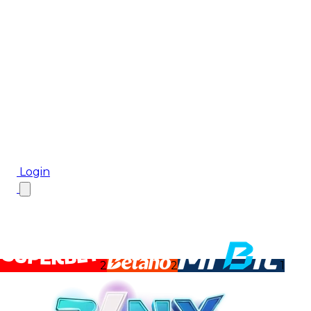
Biletul Zilei
Ponturi Pariuri
Aplicația mobilă Cota2
Top Case de Pariuri
Bonus De Bun Venit
Bonus Fără Depunere
Top Cazinouri
Rotiri Gratuite
Blog
Login
2
2
1