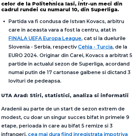
celor de la Politehnica Iasi, intr-un meci din
cadrul rundei cu numarul 10, din Superliga.
Partida va fi condusa de Istvan Kovacs, arbitru
care in aceasta vara a fost la centru, atat in
FINALA UEFA Europa League
, cat si la duelurile
Slovenia - Serbia, respectiv
Cehia - Turcia
, de la
EURO 2024. Originar din Carei, Kovacs a arbitrat 5
partide in actualul sezon de Superliga, acordand
numai putin de 17 cartonase galbene si dictand 3
lovituri de pedeapsa.
UTA Arad: Stiri, statistici, analiza si informatii
Aradenii au parte de un start de sezon extrem de
modest, cu doar un singur succes bifat in primele 9
etape, perioada in care au bifat 5 remize si 3
infrangeri,
cea mai dura fiind inregistrata impotriva