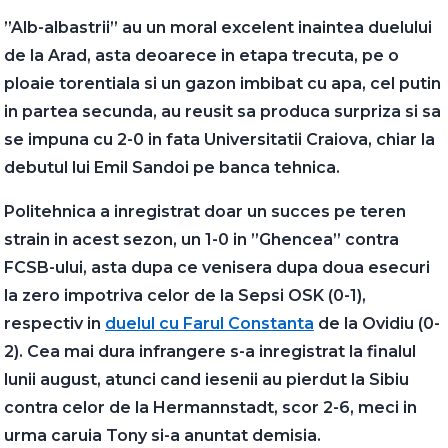
”Alb-albastrii” au un moral excelent inaintea duelului
de la Arad, asta deoarece in etapa trecuta, pe o
ploaie torentiala si un gazon imbibat cu apa, cel putin
in partea secunda, au reusit sa produca surpriza si sa
se impuna cu 2-0 in fata Universitatii Craiova, chiar la
debutul lui Emil Sandoi pe banca tehnica.
Politehnica a inregistrat doar un succes pe teren
strain in acest sezon, un 1-0 in ”Ghencea” contra
FCSB-ului, asta dupa ce venisera dupa doua esecuri
la zero impotriva celor de la Sepsi OSK (0-1),
respectiv in
duelul cu Farul Constanta
de la Ovidiu (0-
2). Cea mai dura infrangere s-a inregistrat la finalul
lunii august, atunci cand iesenii au pierdut la Sibiu
contra celor de la Hermannstadt, scor 2-6, meci in
urma caruia Tony si-a anuntat demisia.