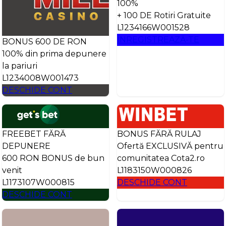
100%
+ 100 DE Rotiri Gratuite
L1234166W001528
ÎNREGISTREAZĂ-TE
BONUS 600 DE RON
100% din prima depunere
la pariuri
L1234008W001473
DESCHIDE CONT
FREEBET FĂRĂ
BONUS FĂRĂ RULAJ
DEPUNERE
Ofertă EXCLUSIVĂ pentru
600 RON BONUS de bun
comunitatea Cota2.ro
venit
L1183150W000826
L1173107W000815
DESCHIDE CONT
DESCHIDE CONT