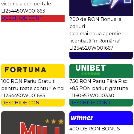
victorie a echipei tale
L1254450W001663
DESCHIDE CONT
200 de RON Bonus la
pariuri
Cea mai nouă agenție
licențiată în România!
L1254520W001667
DESCHIDE CONT
100 RON Pariu Gratuit
750 RON Pariu Fără Risc
pentru toate conturile noi
+85 RON pariuri gratuite
L1254450W001663
L1160657W000330
DESCHIDE CONT
DESCHIDE CONT
400 DE RON BONUS