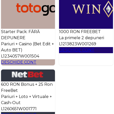
Starter Pack: FĂRĂ
1000 RON FREEBET
DEPUNERE
La primele 2 depuneri
Pariuri + Casino (Bet Edit +
L1213823W001269
Auto BET)
DESCHIDE CONT
L1234057W001504
DESCHIDE CONT
600 RON Bonus + 25 Ron
FreeBet
Pariuri + Loto + Virtuale +
Cash-Out
L1260651W001771