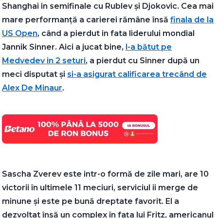
Shanghai in semifinale cu Rublev și Djokovic. Cea mai
mare performanță a carierei rămâne însă
finala de la
US Open
, când a pierdut in fata liderului mondial
Jannik Sinner. Aici a jucat bine,
l-a bătut pe
Medvedev in 2 seturi
, a pierdut cu Sinner după un
meci disputat și
si-a asigurat calificarea trecând de
Alex De Minaur
.
Sascha Zverev este intr-o formă de zile mari, are 10
victorii în ultimele 11 meciuri, serviciul ii merge de
minune și este pe bună dreptate favorit. El a
dezvoltat însă un complex în fața lui Fritz, americanul