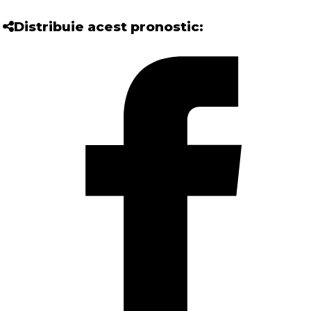
Distribuie acest pronostic: