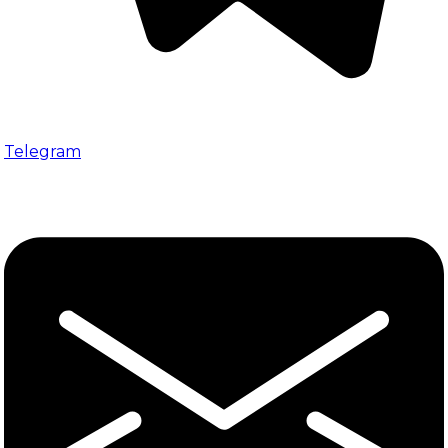
Telegram