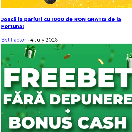
Joacă la pariuri cu 1000 de RON GRATIS de la
Fortuna!
Bet Factor
- 4 July 2026