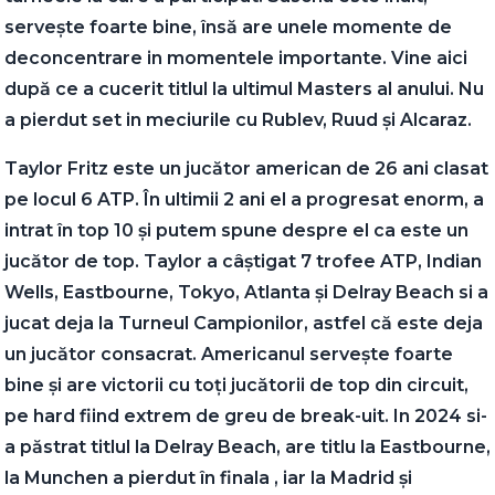
servește foarte bine, însă are unele momente de
deconcentrare in momentele importante. Vine aici
după ce a cucerit titlul la ultimul Masters al anului. Nu
a pierdut set in meciurile cu Rublev, Ruud și Alcaraz.
Taylor Fritz este un jucător american de 26 ani clasat
pe locul 6 ATP. În ultimii 2 ani el a progresat enorm, a
intrat în top 10 și putem spune despre el ca este un
jucător de top. Taylor a câștigat 7 trofee ATP, Indian
Wells, Eastbourne, Tokyo, Atlanta și Delray Beach si a
jucat deja la Turneul Campionilor, astfel că este deja
un jucător consacrat. Americanul servește foarte
bine și are victorii cu toți jucătorii de top din circuit,
pe hard fiind extrem de greu de break-uit. In 2024 si-
a păstrat titlul la Delray Beach, are titlu la Eastbourne,
la Munchen a pierdut în finala , iar la Madrid și