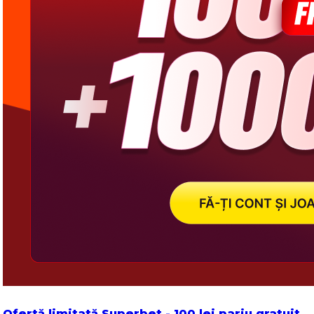
Ofertă limitată Superbet - 100 lei pariu gratuit