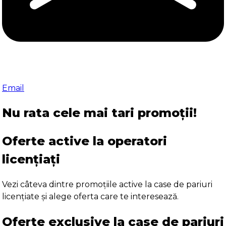
Email
Nu rata cele mai tari promoții!
Oferte active la operatori
licențiați
Vezi câteva dintre promoțiile active la case de pariuri
licențiate și alege oferta care te interesează.
Oferte exclusive la case de pariuri