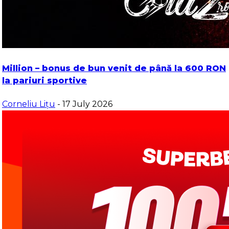
Million – bonus de bun venit de până la 600 RON
la pariuri sportive
Corneliu Lițu
- 17 July 2026