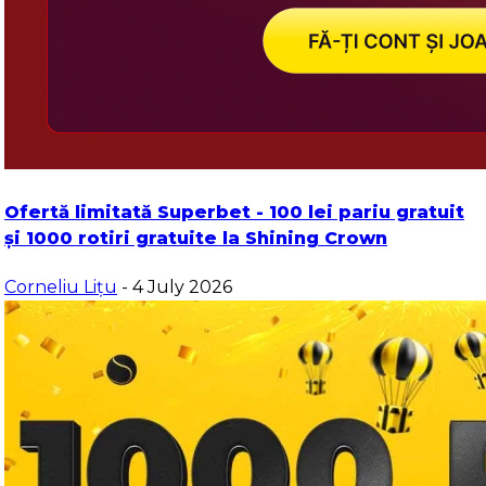
Ofertă limitată Superbet - 100 lei pariu gratuit
și 1000 rotiri gratuite la Shining Crown
Corneliu Lițu
- 4 July 2026