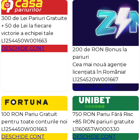
300 de Lei Pariuri Gratuite
+ 50 de Lei la fiecare
victorie a echipei tale
L1254450W001663
DESCHIDE CONT
200 de RON Bonus la
pariuri
Cea mai nouă agenție
licențiată în România!
L1254520W001667
DESCHIDE CONT
100 RON Pariu Gratuit
750 RON Pariu Fără Risc
pentru toate conturile noi
+85 RON pariuri gratuite
L1254450W001663
L1160657W000330
DESCHIDE CONT
DESCHIDE CONT