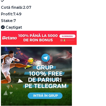
Cotă finală:
2.07
Profit:
7.49
Stake:
7
Caștigat