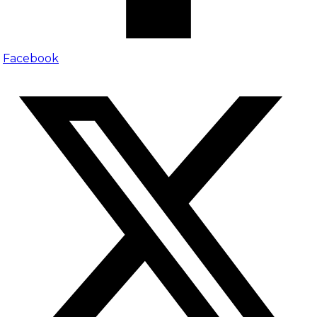
Facebook