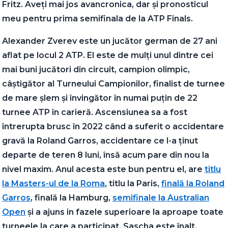
Fritz. Aveți mai jos avancronica, dar și pronosticul
meu pentru prima semifinala de la ATP Finals.
Alexander Zverev este un jucător german de 27 ani
aflat pe locul 2 ATP. El este de mulți unul dintre cei
mai buni jucători din circuit, campion olimpic,
câștigător al Turneului Campionilor, finalist de turnee
de mare șlem și învingător în numai puțin de 22
turnee ATP în carieră. Ascensiunea sa a fost
întrerupta brusc în 2022 când a suferit o accidentare
gravă la Roland Garros, accidentare ce l-a ținut
departe de teren 8 luni, însă acum pare din nou la
nivel maxim. Anul acesta este bun pentru el, are
titlu
la Masters-ul de la Roma
, titlu la Paris,
finală la Roland
Garros
, finală la Hamburg,
semifinale la Australian
Open
și a ajuns in fazele superioare la aproape toate
turneele la care a participat. Sascha este înalt,