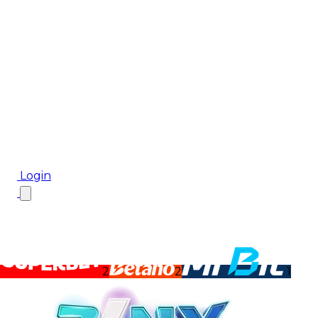
Biletul Zilei
Ponturi Pariuri
Aplicația mobilă Cota2
Top Case de Pariuri
Bonus De Bun Venit
Bonus Fără Depunere
Top Cazinouri
Rotiri Gratuite
Blog
Login
2
2
1