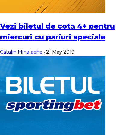
Vezi biletul de cota 4+ pentru
miercuri cu pariuri speciale
Catalin Mihalache
•
21 May 2019