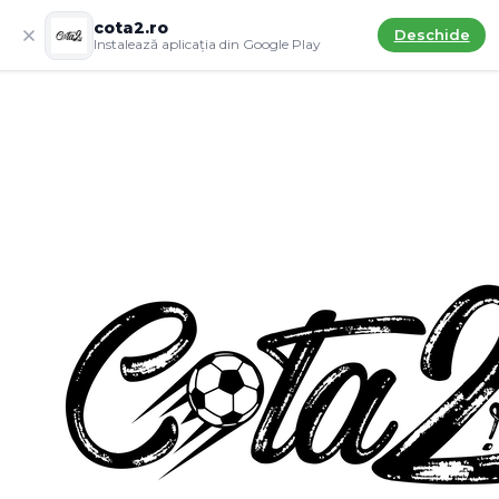
cota2.ro
Deschide
Instalează aplicația din Google Play