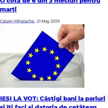
O cotă de 6 din 3 meciuri pentru
marți
Catalin Mihalache
•
21 May 2019
IEȘI LA VOT: Câștigi bani la pariuri
și îți faci și datoria de cetățean