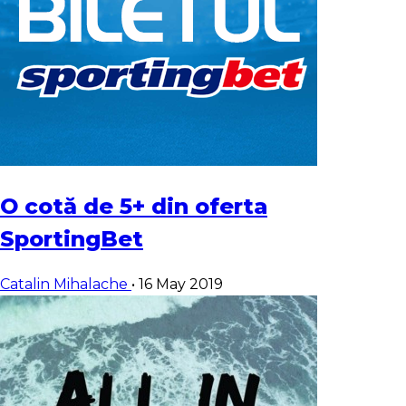
O cotă de 5+ din oferta
SportingBet
Catalin Mihalache
•
16 May 2019