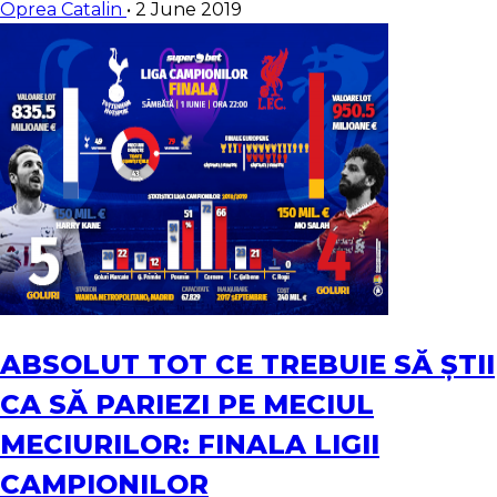
Oprea Catalin
•
2 June 2019
ABSOLUT TOT CE TREBUIE SĂ ȘTII
CA SĂ PARIEZI PE MECIUL
MECIURILOR: FINALA LIGII
CAMPIONILOR