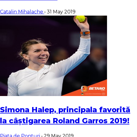
Catalin Mihalache
•
31 May 2019
Simona Halep, principala favorită
la câștigarea Roland Garros 2019!
Piata de Ponturi
•
29 May 2019