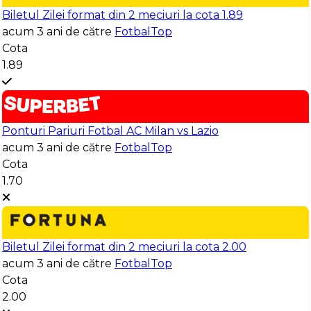
Biletul Zilei format din 2 meciuri la cota 1.89
acum 3 ani de către
FotbalTop
Cota
1.89
Ponturi Pariuri Fotbal AC Milan vs Lazio
acum 3 ani de către
FotbalTop
Cota
1.70
Biletul Zilei format din 2 meciuri la cota 2.00
acum 3 ani de către
FotbalTop
Cota
2.00