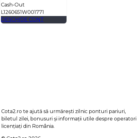
Cash-Out
L1260651W001771
DESCHIDE CONT
Cota2.ro te ajută să urmărești zilnic ponturi pariuri,
biletul zilei, bonusuri și informații utile despre operatori
licențiați din România.