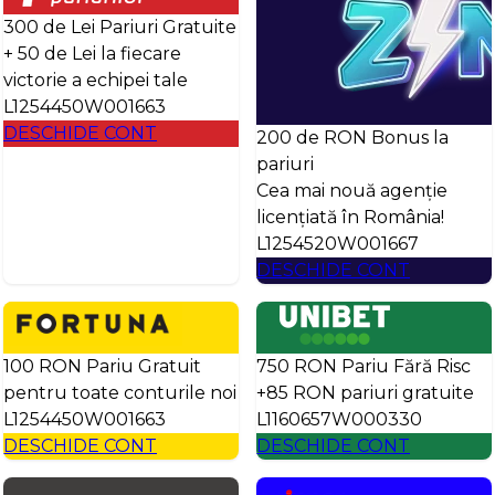
300 de Lei Pariuri Gratuite
+ 50 de Lei la fiecare
victorie a echipei tale
L1254450W001663
DESCHIDE CONT
200 de RON Bonus la
pariuri
Cea mai nouă agenție
licențiată în România!
L1254520W001667
DESCHIDE CONT
100 RON Pariu Gratuit
750 RON Pariu Fără Risc
pentru toate conturile noi
+85 RON pariuri gratuite
L1254450W001663
L1160657W000330
DESCHIDE CONT
DESCHIDE CONT