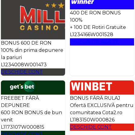
400 DE RON BONUS
100%
+ 100 DE Rotiri Gratuite
L1234166W001528
ÎNREGISTREAZĂ-TE
BONUS 600 DE RON
100% din prima depunere
la pariuri
L1234008W001473
DESCHIDE CONT
FREEBET FĂRĂ
BONUS FĂRĂ RULAJ
DEPUNERE
Ofertă EXCLUSIVĂ pentru
600 RON BONUS de bun
comunitatea Cota2.ro
venit
L1183150W000826
L1173107W000815
DESCHIDE CONT
DESCHIDE CONT