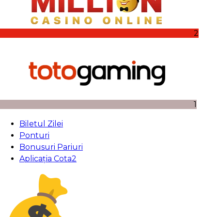
2
1
Biletul Zilei
Ponturi
Bonusuri Pariuri
Aplicația Cota2