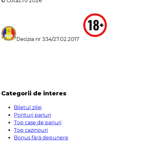
©️ Cota2.ro 2026
Decizia nr 334/27.02.2017
Categorii de interes
Biletul zilei
Ponturi pariuri
Top case de pariuri
Top cazinouri
Bonus fără depunere