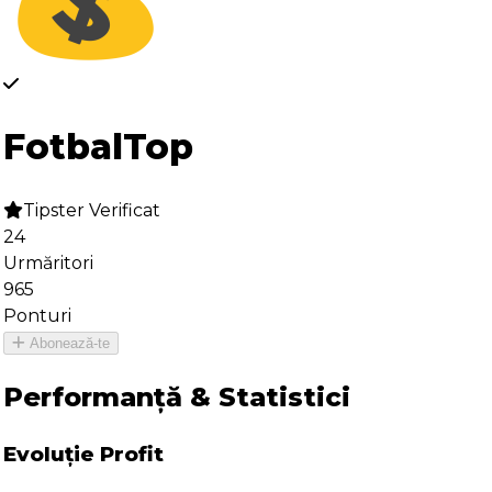
FotbalTop
Tipster Verificat
24
Urmăritori
965
Ponturi
Abonează-te
Performanță & Statistici
Evoluție Profit