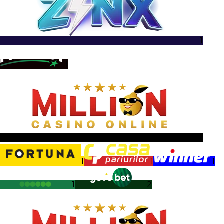
1
1
1
1
1
1
1
2