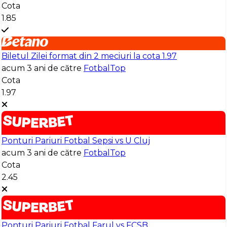
Cota
1.85
Biletul Zilei format din 2 meciuri la cota 1.97
acum 3 ani de către
FotbalTop
Cota
1.97
Ponturi Pariuri Fotbal Sepsi vs U Cluj
acum 3 ani de către
FotbalTop
Cota
2.45
Ponturi Pariuri Fotbal Farul vs FCSB