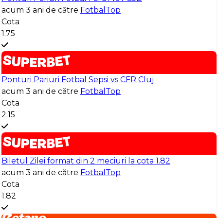
acum 3 ani de către
FotbalTop
Cota
1.75
Ponturi Pariuri Fotbal Sepsi vs CFR Cluj
acum 3 ani de către
FotbalTop
Cota
2.15
Biletul Zilei format din 2 meciuri la cota 1.82
acum 3 ani de către
FotbalTop
Cota
1.82