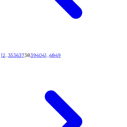
1
2
...
35
36
37
38
39
40
41
...
48
49