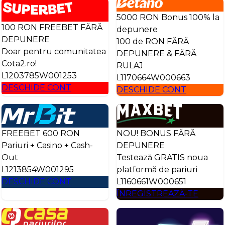
5000 RON Bonus 100% la
100 RON FREEBET FĂRĂ
depunere
DEPUNERE
100 de RON FĂRĂ
Doar pentru comunitatea
DEPUNERE & FĂRĂ
Cota2.ro!
RULAJ
L1203785W001253
L1170664W000663
DESCHIDE CONT
DESCHIDE CONT
FREEBET 600 RON
NOU! BONUS FĂRĂ
Pariuri + Casino + Cash-
DEPUNERE
Out
Testează GRATIS noua
L1213854W001295
platformă de pariuri
DESCHIDE CONT
L1160661W000651
ÎNREGISTREAZĂ-TE